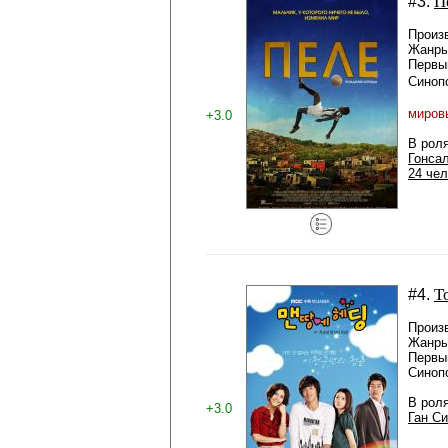
П
#3.
Произ
Жанры
Первы
Синоп
миров
+3.0
В рол
Гонса
24 чел
Т
#4.
Произ
Жанры
Первый
Синоп
В рол
+3.0
Ган С