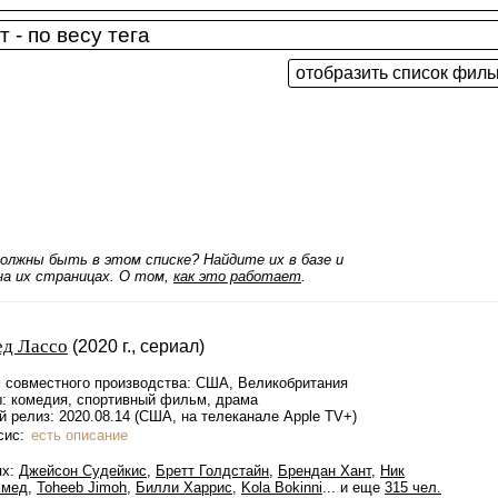
олжны быть в этом списке? Найдите их в базе и
а их страницах. О том,
как это работает
.
ед Лассо
(2020 г., сериал)
 совместного производства: США, Великобритания
: комедия, спортивный фильм, драма
 релиз: 2020.08.14 (США, на телеканале Apple TV+)
сис:
есть описание
ях:
Джейсон Судейкис
,
Бретт Голдстайн
,
Брендан Хант
,
Ник
ммед
,
Toheeb Jimoh
,
Билли Харрис
,
Kola Bokinni
... и еще
315 чел.