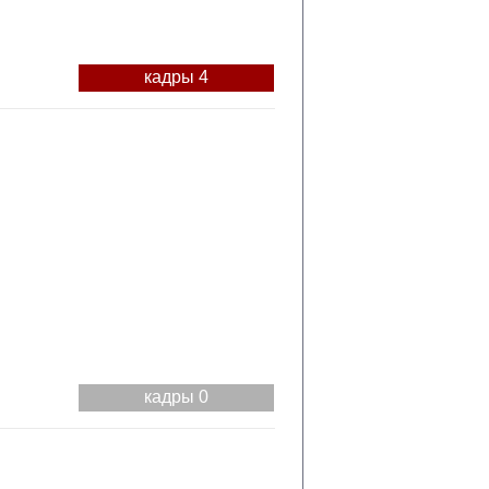
кадры 4
кадры 0