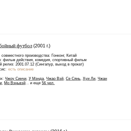
бойный футбол
(2001 г.)
совместного производства: Гонконг, Китай
: фильм действия, комедия, спортивный фильм
 релиз: 2001.07.12 (Сингапур, выход в прокат)
сис:
есть описание
ях:
Чжоу Синчи
,
У Мэнда
,
Чжао Вэй
,
Се Сянь
,
Хуи Ли
,
Чжан
и
,
Мо Вэньвэй
... и еще
56 чел.