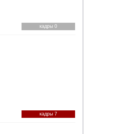
кадры 0
кадры 7