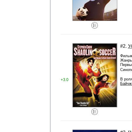
У
#2.
Фильм 
Жанры
Первый
Синоп
В рол
+3.0
Байчж