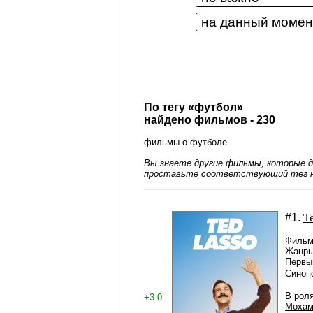
По тегу «футбол»
найдено фильмов - 230
фильмы о футболе
Вы знаете другие фильмы, которые д
проставьте соответствующий тег н
Т
#1.
Фильм
Жанры
Первый
Синоп
В рол
+3.0
Моха