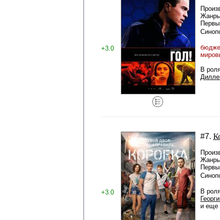
Произ
Жанры
Первы
Синоп
бюджет
+3.0
миров
В рол
Дилле
К
#7.
Произ
Жанры
Первый
Синоп
В рол
+3.0
Георги
и еще