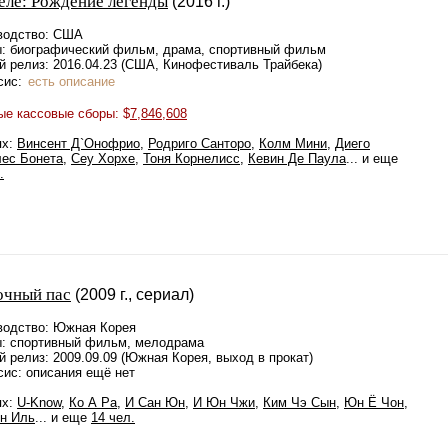
еле: Рождение легенды
(2016 г.)
водство: США
: биографический фильм, драма, спортивный фильм
й релиз: 2016.04.23 (США, Кинофестиваль Трайбека)
сис:
есть описание
ые кассовые сборы: $
7,846,608
ях:
Винсент Д`Онофрио
,
Родриго Санторо
,
Колм Мини
,
Диего
лес Бонета
,
Сеу Хорхе
,
Тоня Корнелисс
,
Кевин Де Паула
... и еще
.
очный пас
(2009 г., сериал)
водство: Южная Корея
: спортивный фильм, мелодрама
 релиз: 2009.09.09 (Южная Корея, выход в прокат)
сис: описания ещё нет
ях:
U-Know
,
Ко А Ра
,
И Сан Юн
,
И Юн Чжи
,
Ким Чэ Сын
,
Юн Ё Чон
,
ин Иль
... и еще
14 чел.