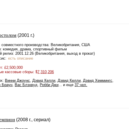
остолом
(2001 г.)
 совместного производства: Великобритания, США
: комедия, драма, спортивный фильм
 релиз: 2001.12.26 (Великобритания, выход в прокат)
сис:
есть описание
: £2,500,000
ые кассовые сборы: $
7,310,206
ях:
Винни Джоунс
,
Дэвид Келли
,
Дэвид Келли
,
Дэвид Хеммингс
,
 Браун
,
Вас Блэквуд
,
Робби Джи
... и еще
37 чел.
емпион
(2008 г., сериал)