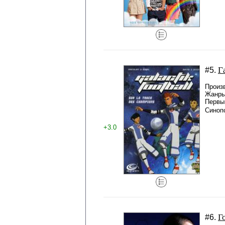
Г
#5.
Произ
Жанры
Первый
Синоп
+3.0
Г
#6.