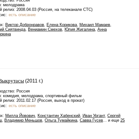
водство: Россия
: мелодрама
 релиз: 2008.04.03 (Россия, на телеканале СТС)
сис:
есть описание
ях:
Виктор Добронравов
,
Елена Корикова
,
Михаил Мамаев
,
рий Сиятвинда
,
Вениамин Смехов
,
Юлия Жигалина
,
Анна
оркина
Выкрутасы
(2011 г.)
водство: Россия
: комедия, мелодрама, спортивный фильм
 релиз: 2011.02.17 (Россия, выход в прокат)
сис:
есть описание
ях:
Милла Йовович
,
Константин Хабенский
,
Иван Ургант
,
Сергей
ш
,
Владимир Меньшов
,
Ольга Тумайкина
,
Савва Гусев
... и еще
25