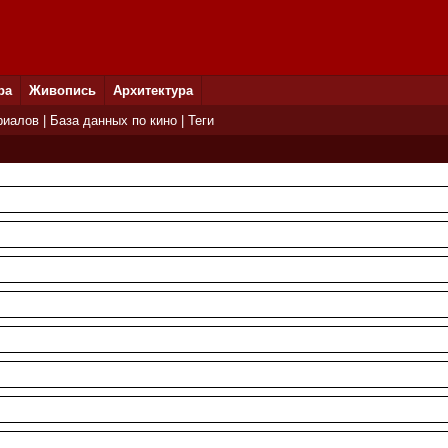
ра
Живопись
Архитектура
риалов
|
База данных по кино
|
Теги