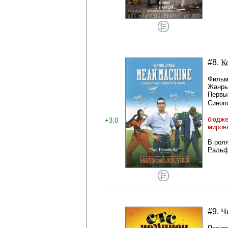
К
#8.
Фильм
Жанры
Первый
Синоп
бюджет
+3.0
миров
В рол
Ральф
Ч
#9.