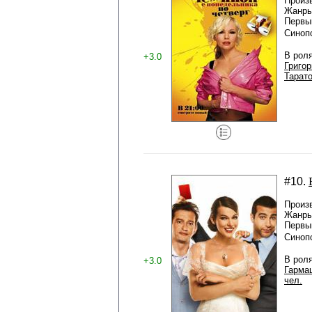
Произ
Жанры
Первый
Синоп
В рол
+3.0
Григо
Тарат
#10.
Произ
Жанры
Первый
Синоп
В рол
+3.0
Гарма
чел.