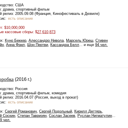
водство: США
: драма, спортивный фильм
й релиз: 2005.09.08 (Франция, Кинофестиваль в Дювиле)
сис:
есть описание
: $10,000,000
ые кассовые сборы: $
27,610,873
ях:
Куно Беккер
,
Алессандро Нивола
,
Марсель Юреш
,
Стивен
йн
,
Анна Фрил
,
Шон Пертви
,
Кассандра Белл
... и еще
94 чел.
оробка
(2016 г.)
водство: Россия
: драма, спортивный фильм, комедия
 релиз: 2016.04.07 (Россия, выход в прокат)
сис:
есть описание
ях:
Сергей Романович
,
Сергей Подольный
,
Кирилл Дегтярь
,
й Соскин
,
Степан Тавризян
,
Сослан Засеев
,
Руслан Нигматулин
...
9 чел.