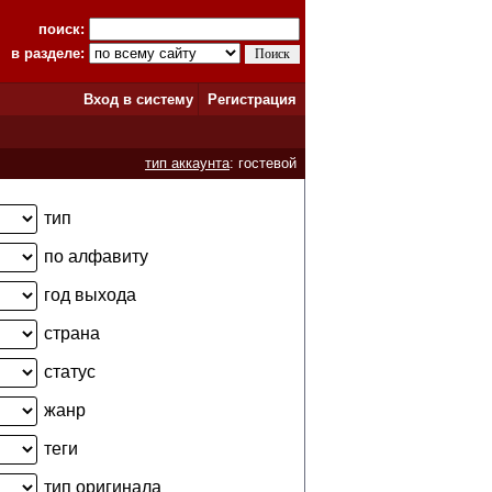
поиск:
в разделе:
Вход в систему
Регистрация
тип аккаунта
: гостевой
тип
по алфавиту
год выхода
страна
статус
жанр
теги
тип оригинала