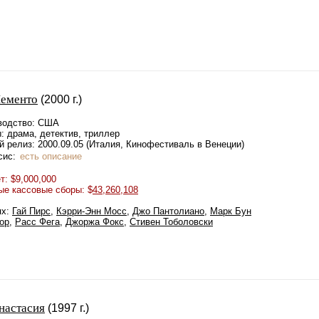
ементо
(2000 г.)
водство: США
: драма, детектив, триллер
 релиз: 2000.09.05 (Италия, Кинофестиваль в Венеции)
сис:
есть описание
: $9,000,000
ые кассовые сборы: $
43,260,108
ях:
Гай Пирс
,
Кэрри-Энн Мосс
,
Джо Пантолиано
,
Марк Бун
ор
,
Расс Фега
,
Джоржа Фокс
,
Стивен Тоболовски
настасия
(1997 г.)