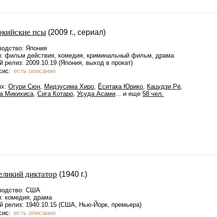
окийские псы
(2009 г., сериал)
водство: Япония
: фильм действия, комедия, криминальный фильм, драма
 релиз: 2009.10.19 (Япония, выход в прокат)
сис:
есть описание
ях:
Огури Сюн
,
Мидзусима Хиро
,
Ёситака Юрико
,
Кацудзи Рё
,
а Микихиса
,
Сига Котаро
,
Усуда Асами
... и еще
58 чел.
еликий диктатор
(1940 г.)
водство: США
: комедия, драма
 релиз: 1940.10.15 (США, Нью-Йорк, премьера)
сис:
есть описание