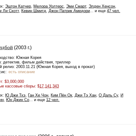
ях:
Эштон Катчер
,
Мелора Уолтерс
,
Эми Смарт
,
Элден Хенсон
,
м Ли Скотт
,
Кевин Шмитд
,
Джон Патрик Амедори
... и еще
47 чел.
лдбой
(2003 г.)
водство: Южная Корея
: детектив, фильм действия, триллер
 релиз: 2003.11.21 (Южная Корея, выход в прокат)
сис:
есть описание
: $3,000,000
ые кассовые сборы: $
17,141,343
ях:
Ю Джи Тхэ
,
Ган Хе Чон
,
Ким Пён Ок
,
Джи Тэ Хан
,
О Даль Су
,
И
ин
,
Юн Джин Со
... и еще
12 чел.