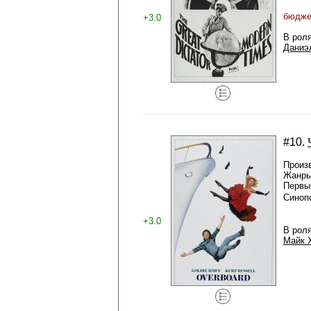
бюджет
+3.0
В рол
Даниэ
#10.
Произ
Жанры
Первый
Синоп
+3.0
В рол
Майк 