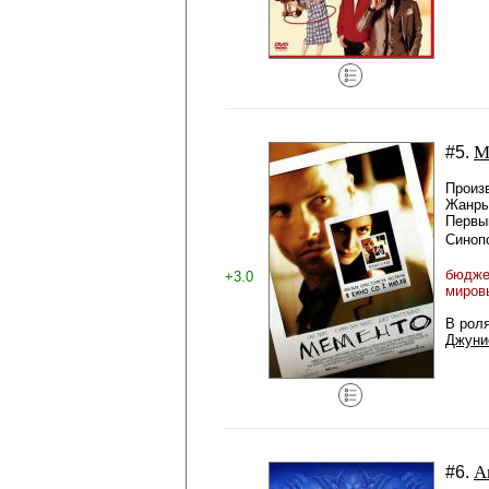
М
#5.
Произ
Жанры
Первый
Синоп
бюджет
+3.0
миров
В рол
Джуни
А
#6.