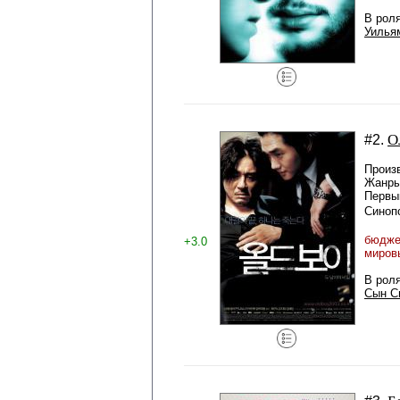
В рол
Уилья
О
#2.
Произ
Жанры
Первый
Синоп
бюджет
+3.0
миров
В рол
Сын С