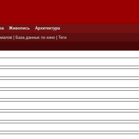
ра
Живопись
Архитектура
риалов
|
База данных по кино
|
Теги