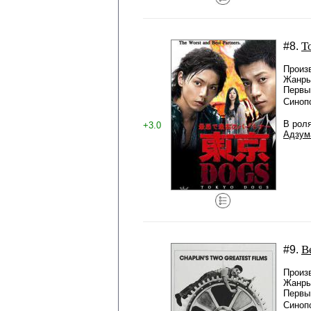
Т
#8.
Произ
Жанры
Первый
Синоп
В рол
+3.0
Адзум
В
#9.
Произ
Жанры
Первый
Синоп