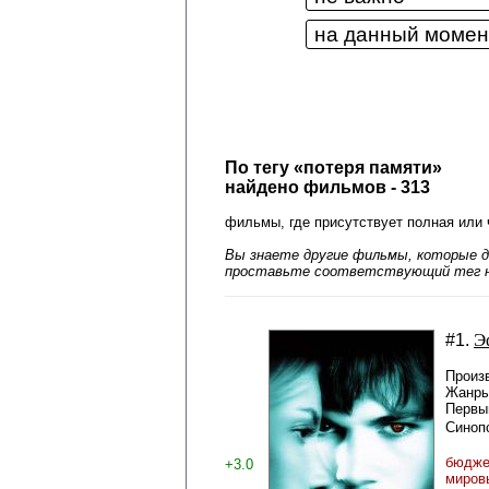
По тегу «потеря памяти»
найдено фильмов - 313
фильмы, где присутствует полная или 
Вы знаете другие фильмы, которые д
проставьте соответствующий тег н
Э
#1.
Произ
Жанры
Первый
Синоп
бюджет
+3.0
миров