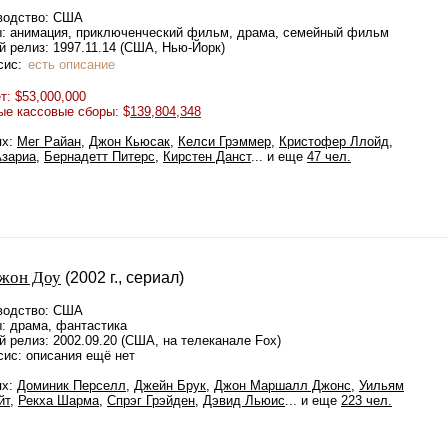
водство: США
: анимация, приключенческий фильм, драма, семейный фильм
 релиз: 1997.11.14 (США, Нью-Йорк)
сис:
есть описание
: $53,000,000
ые кассовые сборы: $
139,804,348
ях:
Мег Райан
,
Джон Кьюсак
,
Келси Грэммер
,
Кристофер Ллойд
,
Азариа
,
Бернадетт Питерс
,
Кирстен Данст
... и еще
47 чел.
жон Доу
(2002 г., сериал)
водство: США
: драма, фантастика
 релиз: 2002.09.20 (США, на телеканале Fox)
сис: описания ещё нет
ях:
Доминик Перселл
,
Джейн Брук
,
Джон Маршалл Джонс
,
Уильям
йт
,
Рекха Шарма
,
Спрэг Грэйден
,
Дэвид Льюис
... и еще
223 чел.