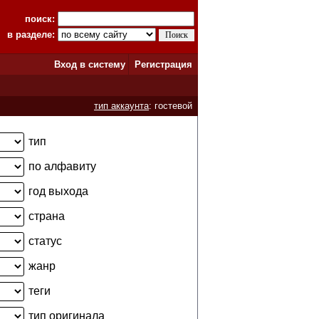
поиск:
в разделе:
Вход в систему
Регистрация
тип аккаунта
: гостевой
тип
по алфавиту
год выхода
страна
статус
жанр
теги
тип оригинала