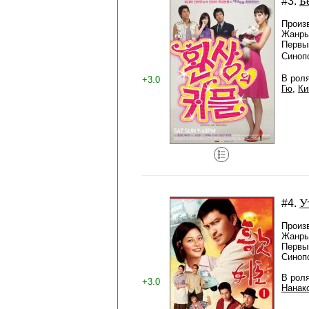
Б
#3.
Произ
Жанры
Первый
Синоп
В рол
+3.0
Гю
,
Ки
У
#4.
Произ
Жанры
Первый
Синоп
В рол
+3.0
Нанак