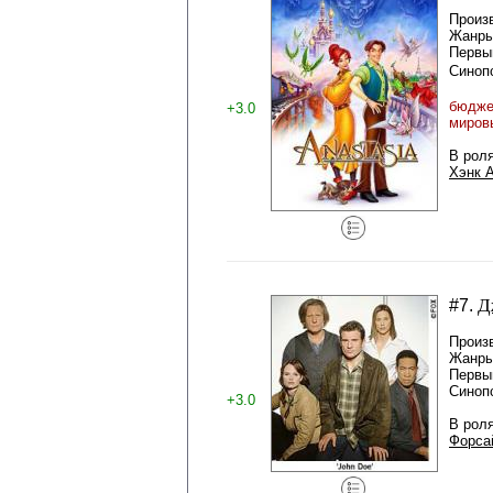
Произ
Жанры
Первый
Синоп
бюджет
+3.0
миров
В рол
Хэнк 
Д
#7.
Произ
Жанры
Первый
Синоп
+3.0
В рол
Форса