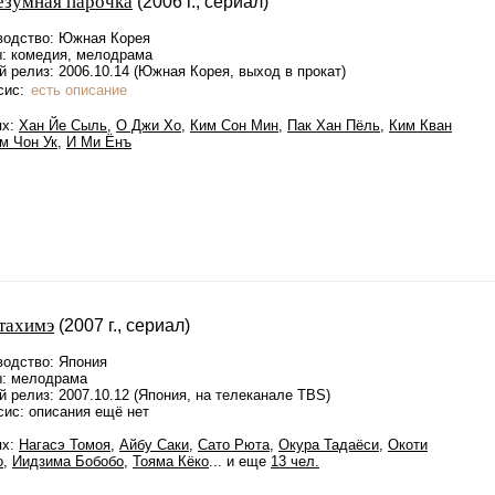
езумная парочка
(2006 г., сериал)
водство: Южная Корея
: комедия, мелодрама
 релиз: 2006.10.14 (Южная Корея, выход в прокат)
сис:
есть описание
ях:
Хан Йе Сыль
,
О Джи Хо
,
Ким Сон Мин
,
Пак Хан Пёль
,
Ким Кван
м Чон Ук
,
И Ми Ёнъ
тахимэ
(2007 г., сериал)
водство: Япония
: мелодрама
 релиз: 2007.10.12 (Япония, на телеканале TBS)
сис: описания ещё нет
ях:
Нагасэ Томоя
,
Айбу Саки
,
Сато Рюта
,
Окура Тадаёси
,
Окоти
о
,
Иидзима Бобобо
,
Тояма Кёко
... и еще
13 чел.