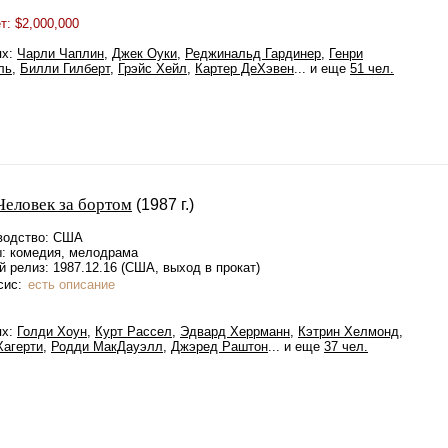
: $2,000,000
ях:
Чарли Чаплин
,
Джек Оуки
,
Реджинальд Гардинер
,
Генри
ль
,
Билли Гилберт
,
Грэйс Хейл
,
Картер ДеХэвен
... и еще
51 чел.
Человек за бортом
(1987 г.)
водство: США
: комедия, мелодрама
 релиз: 1987.12.16 (США, выход в прокат)
сис:
есть описание
ях:
Голди Хоун
,
Курт Рассел
,
Эдвард Херрманн
,
Кэтрин Хелмонд
,
Хагерти
,
Родди МакДауэлл
,
Джэред Раштон
... и еще
37 чел.