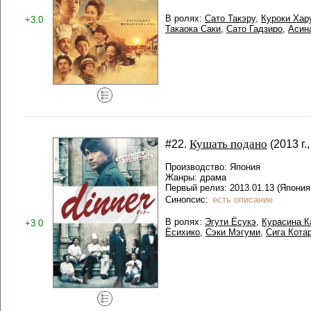
В ролях:
Сато Такэру
,
Куроки Хар
+3.0
Такаока Саки
,
Сато Гадзиро
,
Асин
Кушать подано
#22.
(2013 г.
Производство: Япония
Жанры: драма
Первый релиз: 2013.01.13 (Япония,
Синопсис:
есть описание
В ролях:
Эгути Ёсукэ
,
Курасина К
+3.0
Ёсихико
,
Сэки Мэгуми
,
Сига Кота