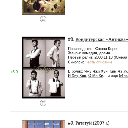
Кондитерская «Антиква
#8.
Производство: Южная Корея
Жанры: комедия, драма
Первый релиз: 2008.11.13 (Южная 
Синопсис:
есть описание
В ролях:
Чжу Чжи Хун
,
Ким Чэ Ук
+3.0
И Хиу Хян
,
О Ми Хи
... и еще
54 ч
Рататуй
#9.
(2007 г.)