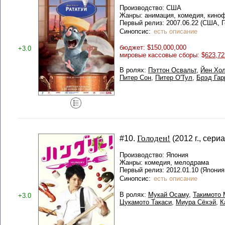
Производство: США
Жанры: анимация, комедия, кино
Первый релиз: 2007.06.22 (США, 
Синопсис:
есть описание
бюджет: $150,000,000
+3.0
мировые кассовые сборы: $
623,72
В ролях:
Пэттон Освальт
,
Йен Хо
Питер Сон
,
Питер О'Тул
,
Брэд Гар
Голоден!
#10.
(2012 г., сериа
Производство: Япония
Жанры: комедия, мелодрама
Первый релиз: 2012.01.10 (Япония,
Синопсис:
есть описание
В ролях:
Мукай Осаму
,
Такимото 
+3.0
Цукамото Такаси
,
Миура Сёхэй
,
К