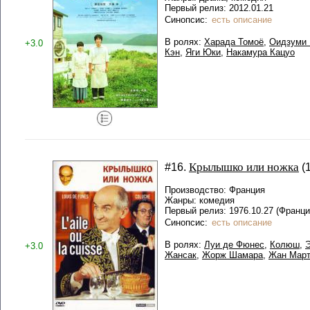
Первый релиз: 2012.01.21
Синопсис:
есть описание
В ролях:
Харада Томоё
,
Оидзуми
+3.0
Кэн
,
Яги Юки
,
Накамура Кацуо
Крылышко или ножка
#16.
(
Производство: Франция
Жанры: комедия
Первый релиз: 1976.10.27 (Франци
Синопсис:
есть описание
В ролях:
Луи де Фюнес
,
Колюш
,
Э
+3.0
Жансак
,
Жорж Шамара
,
Жан Март