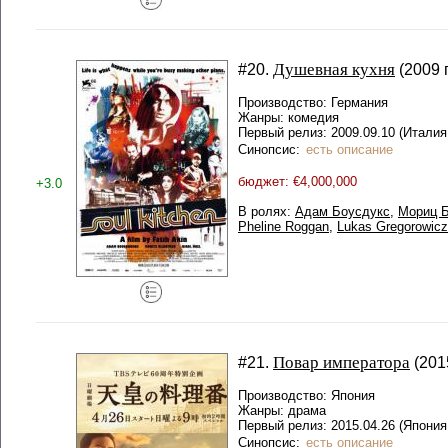
Душевная кухня
#20.
(2009 г
Производство: Германия
Жанры: комедия
Первый релиз: 2009.09.10 (Итали
Синопсис:
есть описание
бюджет: €4,000,000
+3.0
В ролях:
Адам Боусдукс
,
Мориц 
Pheline Roggan
,
Lukas Gregorowicz
Повар императора
#21.
(201
Производство: Япония
Жанры: драма
Первый релиз: 2015.04.26 (Япония
Синопсис:
есть описание