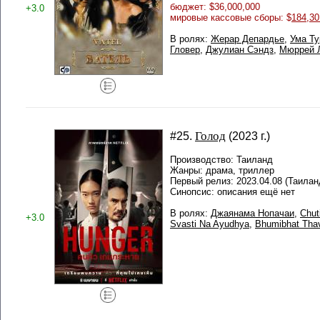
бюджет: $36,000,000
+3.0
мировые кассовые сборы: $
184,30
В ролях:
Жерар Депардье
,
Ума Т
Гловер
,
Джулиан Сэндз
,
Мюррей Л
Голод
#25.
(2023 г.)
Производство: Таиланд
Жанры: драма, триллер
Первый релиз: 2023.04.08 (Таилан
Синопсис: описания ещё нет
В ролях:
Джаянама Нопачаи
,
Chut
+3.0
Svasti Na Ayudhya
,
Bhumibhat Thav