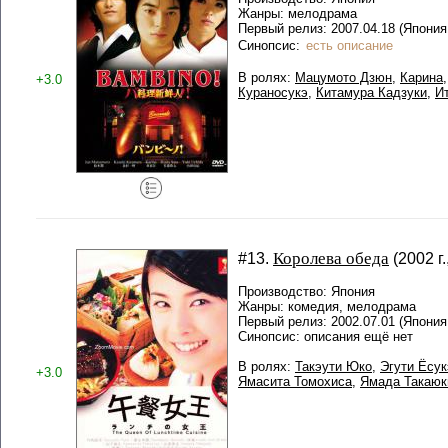
Жанры: мелодрама
Первый релиз: 2007.04.18 (Япония
Синопсис:
есть описание
В ролях:
Мацумото Дзюн
,
Карина
+3.0
Кураносукэ
,
Китамура Кадзуки
,
И
Королева обеда
#13.
(2002 г
Производство: Япония
Жанры: комедия, мелодрама
Первый релиз: 2002.07.01 (Япония,
Синопсис: описания ещё нет
В ролях:
Такэути Юко
,
Эгути Ёсук
+3.0
Ямасита Томохиса
,
Ямада Такаюк