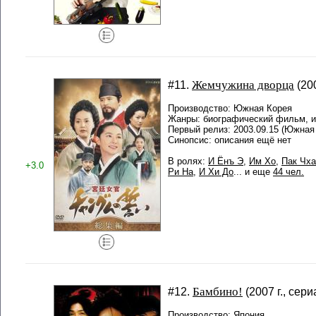
Жемчужина дворца
#11.
(20
Производство: Южная Корея
Жанры: биографический фильм, 
Первый релиз: 2003.09.15 (Южная
Синопсис: описания ещё нет
В ролях:
И Ёнъ Э
,
Им Хо
,
Пак Чха
+3.0
Ри На
,
И Хи До
... и еще
44 чел.
Бамбино!
#12.
(2007 г., сери
Производство: Япония