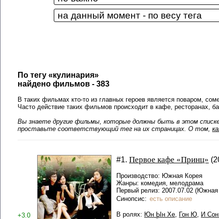
По тегу «кулинария»
найдено фильмов - 383
В таких фильмах кто-то из главных героев является поваром, сом
Часто действие таких фильмов происходит в кафе, ресторанах, ба
Вы знаете другие фильмы, которые должны быть в этом списке?
проставьте соответствующий тег на их страницах. О том,
к
Первое кафе «Принц»
#1.
(2
Производство: Южная Корея
Жанры: комедия, мелодрама
Первый релиз: 2007.07.02 (Южная
Синопсис:
есть описание
В ролях:
Юн Ын Хе
,
Гон Ю
,
И Сон
+3.0