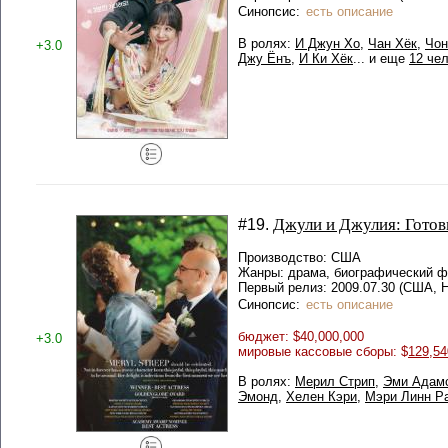
Синопсис:
есть описание
В ролях:
И Джун Хо
,
Чан Хёк
,
Чон
+3.0
Джу Ёнъ
,
И Ки Хёк
... и еще
12 чел
Джули и Джулия: Готов
#19.
Производство: США
Жанры: драма, биографический ф
Первый релиз: 2009.07.30 (США, 
Синопсис:
есть описание
бюджет: $40,000,000
+3.0
мировые кассовые сборы: $
129,54
В ролях:
Мерил Стрип
,
Эми Адам
Эмонд
,
Хелен Кэри
,
Мэри Линн Р