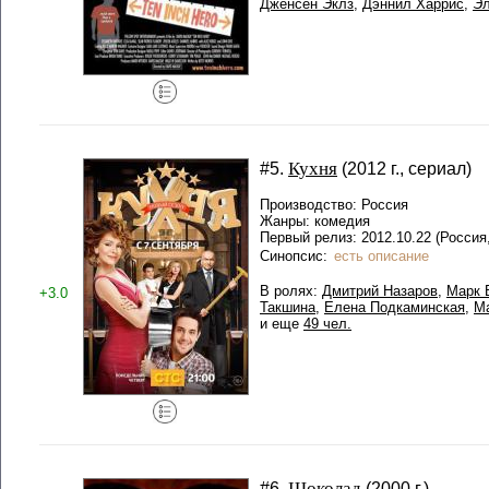
Дженсен Эклз
,
Дэннил Харрис
,
Эл
Кухня
#5.
(2012 г., сериал)
Производство: Россия
Жанры: комедия
Первый релиз: 2012.10.22 (Россия
Синопсис:
есть описание
В ролях:
Дмитрий Назаров
,
Марк 
+3.0
Такшина
,
Елена Подкаминская
,
М
и еще
49 чел.
Шоколад
#6.
(2000 г.)