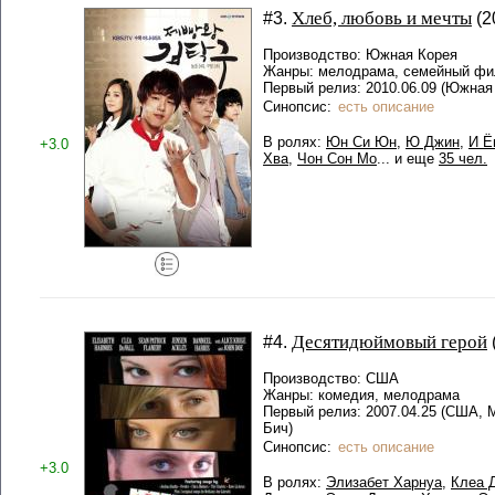
Хлеб, любовь и мечты
#3.
(2
Производство: Южная Корея
Жанры: мелодрама, семейный ф
Первый релиз: 2010.06.09 (Южная 
Синопсис:
есть описание
В ролях:
Юн Си Юн
,
Ю Джин
,
И Ё
+3.0
Хва
,
Чон Сон Мо
... и еще
35 чел.
Десятидюймовый герой
#4.
Производство: США
Жанры: комедия, мелодрама
Первый релиз: 2007.04.25 (США,
Бич)
Синопсис:
есть описание
+3.0
В ролях:
Элизабет Харнуа
,
Клеа 