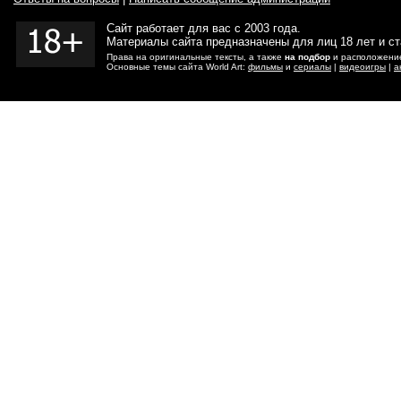
Сайт работает для вас с 2003 года.
Материалы сайта предназначены для лиц 18 лет и с
Права на оригинальные тексты, а также
на подбор
и расположение
Основные темы сайта World Art:
фильмы
и
сериалы
|
видеоигры
|
а