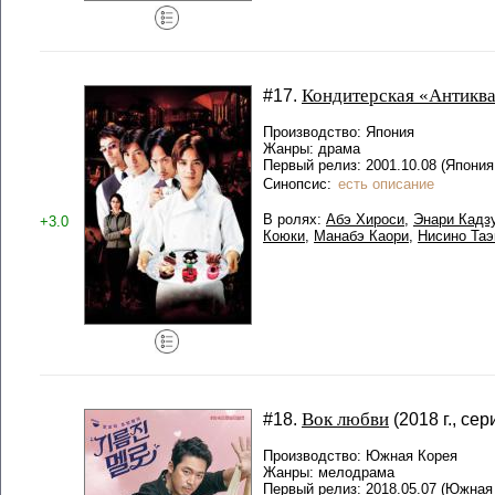
Кондитерская «Антикв
#17.
Производство: Япония
Жанры: драма
Первый релиз: 2001.10.08 (Япония
Синопсис:
есть описание
В ролях:
Абэ Хироси
,
Энари Кадз
+3.0
Коюки
,
Манабэ Каори
,
Нисино Таэ
Вок любви
#18.
(2018 г., сер
Производство: Южная Корея
Жанры: мелодрама
Первый релиз: 2018.05.07 (Южная