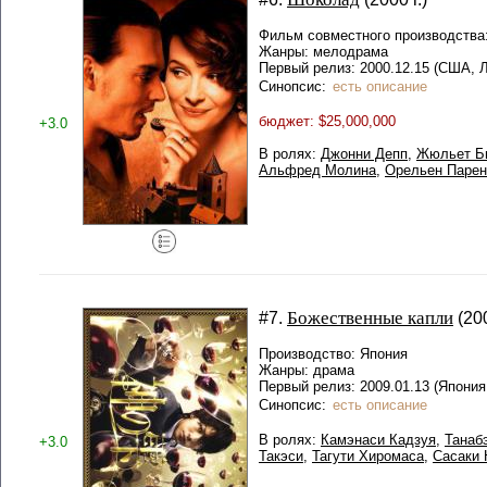
Фильм совместного производства
Жанры: мелодрама
Первый релиз: 2000.12.15 (США, 
Синопсис:
есть описание
бюджет: $25,000,000
+3.0
В ролях:
Джонни Депп
,
Жюльет Б
Альфред Молина
,
Орельен Парен
Божественные капли
#7.
(20
Производство: Япония
Жанры: драма
Первый релиз: 2009.01.13 (Япония
Синопсис:
есть описание
В ролях:
Камэнаси Кадзуя
,
Танаб
+3.0
Такэси
,
Тагути Хиромаса
,
Сасаки 