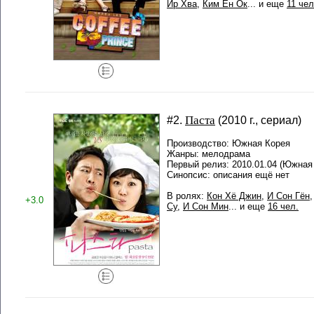
Ир Хва
,
Ким Ён Ок
... и еще
11 чел
Паста
#2.
(2010 г., сериал)
Производство: Южная Корея
Жанры: мелодрама
Первый релиз: 2010.01.04 (Южная 
Синопсис: описания ещё нет
В ролях:
Кон Хё Джин
,
И Сон Гён
+3.0
Су
,
И Сон Мин
... и еще
16 чел.