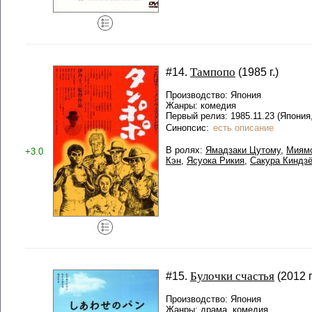
Тампопо
#14.
(1985 г.)
Производство: Япония
Жанры: комедия
Первый релиз: 1985.11.23 (Япония
Синопсис:
есть описание
В ролях:
Ямадзаки Цутому
,
Миямо
+3.0
Кэн
,
Ясуока Рикия
,
Сакура Киндз
Булочки счастья
#15.
(2012 г
Производство: Япония
Жанры: драма, комедия