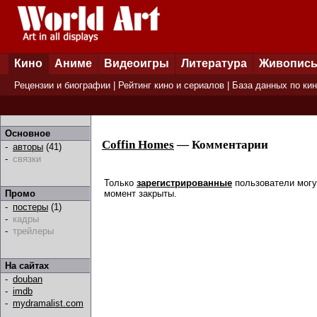
Кино
Аниме
Видеоигры
Литература
Живопис
Рецензии и биографии
|
Рейтинг кино и сериалов
|
База данных по ки
Основное
Coffin Homes
— Комментарии
-
авторы
(41)
-
связки
Только
зарегистрированные
пользователи могу
момент закрыты.
Промо
-
постеры
(1)
-
кадры
-
трейлеры
На сайтах
-
douban
-
imdb
-
mydramalist.com