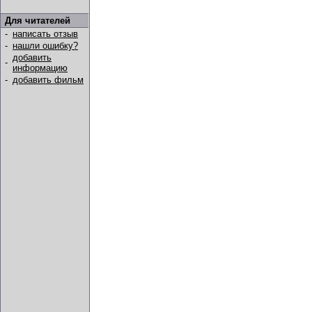
Для читателей
-
написать отзыв
-
нашли ошибку?
добавить
-
информацию
-
добавить фильм