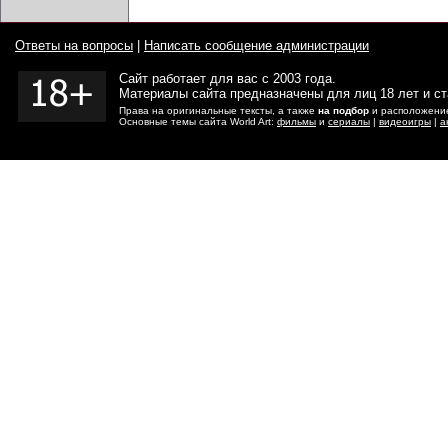
Ответы на вопросы
|
Написать сообщение администрации
Сайт работает для вас с 2003 года.
Материалы сайта предназначены для лиц 18 лет и с
Права на оригинальные тексты, а также
на подбор
и расположение
Основные темы сайта World Art:
фильмы
и
сериалы
|
видеоигры
|
а