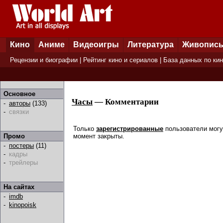
Кино
Аниме
Видеоигры
Литература
Живопис
Рецензии и биографии
|
Рейтинг кино и сериалов
|
База данных по ки
Основное
Часы
— Комментарии
-
авторы
(133)
-
связки
Только
зарегистрированные
пользователи могу
момент закрыты.
Промо
-
постеры
(11)
-
кадры
-
трейлеры
На сайтах
-
imdb
-
kinopoisk