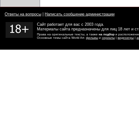
Ответы на вопросы
|
Написать сообщение администрации
Сайт работает для вас с 2003 года.
Материалы сайта предназначены для лиц 18 лет и с
Права на оригинальные тексты, а также
на подбор
и расположение
Основные темы сайта World Art:
фильмы
и
сериалы
|
видеоигры
|
а