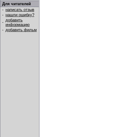
Для читателей
-
написать отзыв
-
нашли ошибку?
добавить
-
информацию
-
добавить фильм