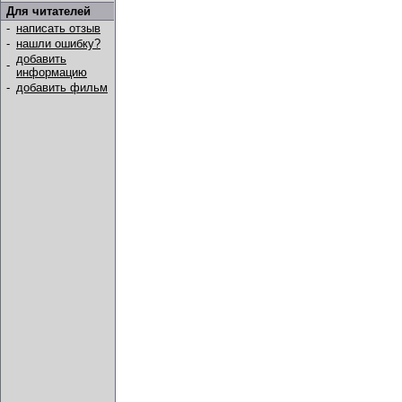
Для читателей
-
написать отзыв
-
нашли ошибку?
добавить
-
информацию
-
добавить фильм