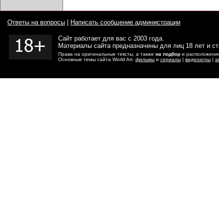
Ответы на вопросы
|
Написать сообщение администрации
Сайт работает для вас с 2003 года.
Материалы сайта предназначены для лиц 18 лет и с
Права на оригинальные тексты, а также
на подбор
и расположение
Основные темы сайта World Art:
фильмы
и
сериалы
|
видеоигры
|
а