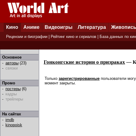
Кино
Аниме
Видеоигры
Литература
Живопис
Рецензии и биографии
|
Рейтинг кино и сериалов
|
База данных по ки
Основное
Гонконгские истории о призраках
— К
-
авторы
(23)
-
связки
Только
зарегистрированные
пользователи могу
момент закрыты.
Промо
-
постеры
(6)
-
кадры
-
трейлеры
На сайтах
-
imdb
-
kinopoisk