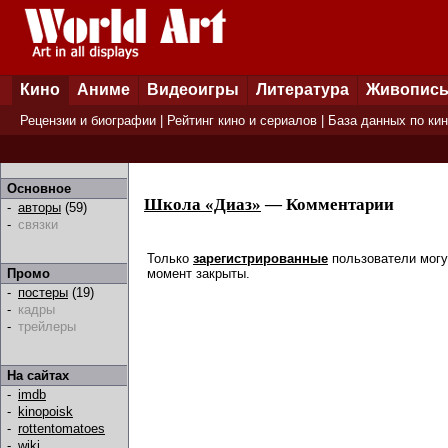
Кино
Аниме
Видеоигры
Литература
Живопис
Рецензии и биографии
|
Рейтинг кино и сериалов
|
База данных по ки
Основное
Школа «Диаз»
— Комментарии
-
авторы
(59)
-
связки
Только
зарегистрированные
пользователи могу
момент закрыты.
Промо
-
постеры
(19)
-
кадры
-
трейлеры
На сайтах
-
imdb
-
kinopoisk
-
rottentomatoes
-
wiki