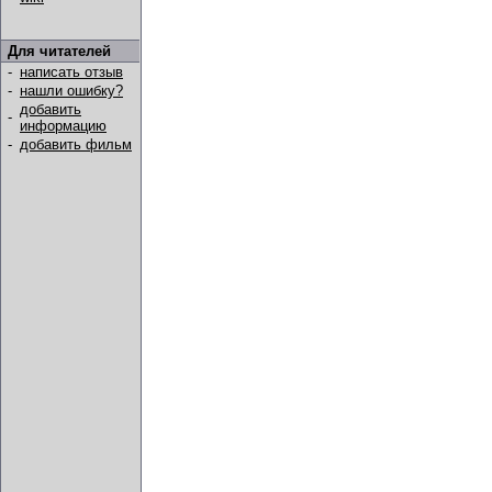
Для читателей
-
написать отзыв
-
нашли ошибку?
добавить
-
информацию
-
добавить фильм