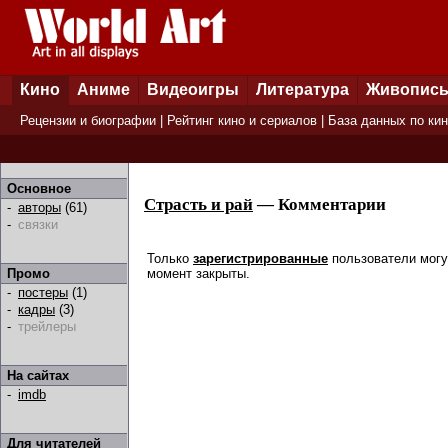
Кино
Аниме
Видеоигры
Литература
Живопис
Рецензии и биографии
|
Рейтинг кино и сериалов
|
База данных по ки
Основное
Страсть и рай
— Комментарии
-
авторы
(61)
-
связки
Только
зарегистрированные
пользователи могу
момент закрыты.
Промо
-
постеры
(1)
-
кадры
(3)
-
трейлеры
На сайтах
-
imdb
Для читателей