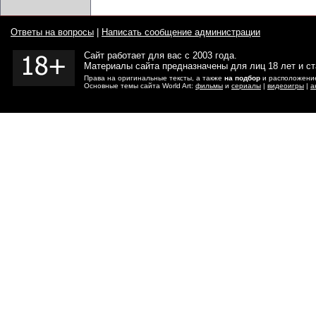
Ответы на вопросы
|
Написать сообщение администрации
Сайт работает для вас с 2003 года.
Материалы сайта предназначены для лиц 18 лет и с
Права на оригинальные тексты, а также
на подбор
и расположение
Основные темы сайта World Art:
фильмы
и
сериалы
|
видеоигры
|
а