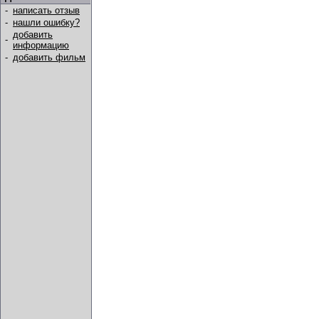
-
написать отзыв
-
нашли ошибку?
добавить
-
информацию
-
добавить фильм