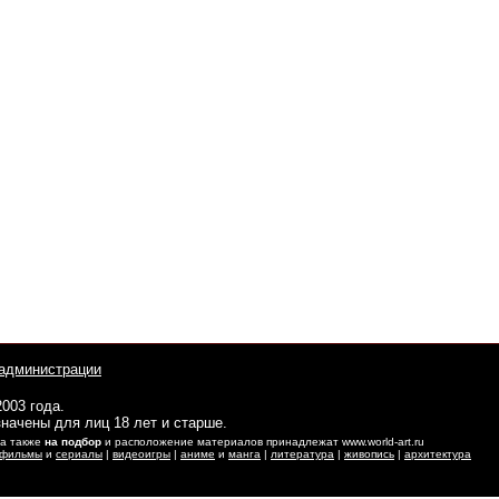
администрации
2003 года.
начены для лиц 18 лет и старше.
 а также
на подбор
и расположение материалов принадлежат www.world-art.ru
фильмы
и
сериалы
|
видеоигры
|
аниме
и
манга
|
литература
|
живопись
|
архитектура