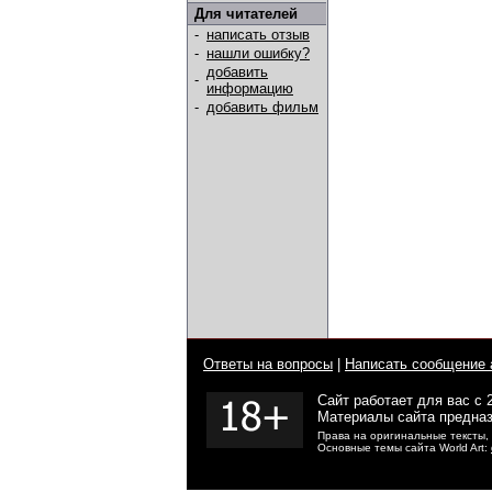
Для читателей
-
написать отзыв
-
нашли ошибку?
добавить
-
информацию
-
добавить фильм
Ответы на вопросы
|
Написать сообщение 
Сайт работает для вас с 
Материалы сайта предназ
Права на оригинальные тексты,
Основные темы сайта World Art: