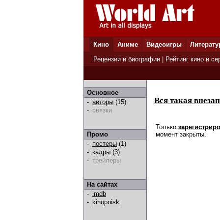
Кино
Аниме
Видеоигры
Литерату
Рецензии и биографии
|
Рейтинг кино и се
Основное
Вся такая внеза
-
авторы
(15)
-
связки
Только
зарегистрир
момент закрыты.
Промо
-
постеры
(1)
-
кадры
(3)
-
трейлеры
На сайтах
-
imdb
-
kinopoisk