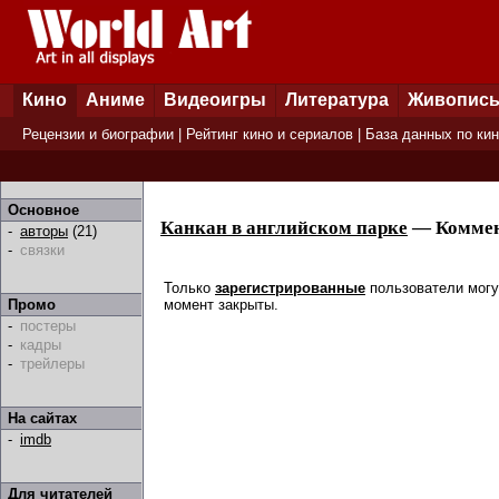
Кино
Аниме
Видеоигры
Литература
Живопис
Рецензии и биографии
|
Рейтинг кино и сериалов
|
База данных по ки
Основное
Канкан в английском парке
— Коммен
-
авторы
(21)
-
связки
Только
зарегистрированные
пользователи могу
момент закрыты.
Промо
-
постеры
-
кадры
-
трейлеры
На сайтах
-
imdb
Для читателей