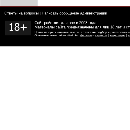
Ответы на вопросы
|
Написать сообщение администрации
Сайт работает для вас с 2003 года.
Материалы сайта предназначены для лиц 18 лет и с
Права на оригинальные тексты, а также
на подбор
и расположение
Основные темы сайта World Art:
фильмы
и
сериалы
|
видеоигры
|
а