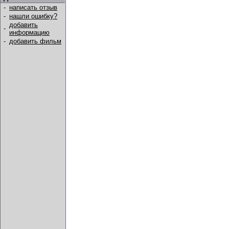
-
написать отзыв
-
нашли ошибку?
добавить
-
информацию
-
добавить фильм