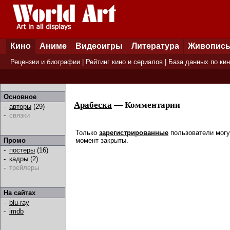
Кино
Аниме
Видеоигры
Литература
Живопис
Рецензии и биографии
|
Рейтинг кино и сериалов
|
База данных по ки
Основное
Арабеска
— Комментарии
-
авторы
(29)
-
связки
Только
зарегистрированные
пользователи могу
момент закрыты.
Промо
-
постеры
(16)
-
кадры
(2)
-
трейлеры
На сайтах
-
blu-ray
-
imdb