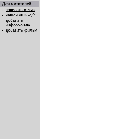
Для читателей
-
написать отзыв
-
нашли ошибку?
добавить
-
информацию
-
добавить фильм