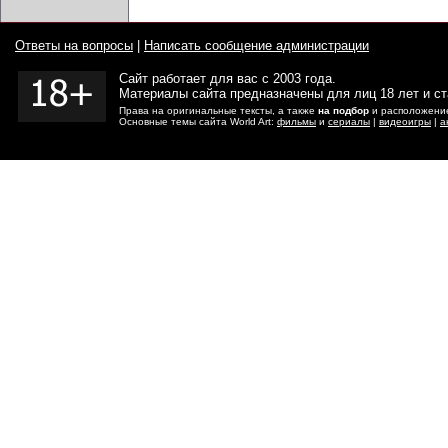
Ответы на вопросы
|
Написать сообщение администрации
Сайт работает для вас с 2003 года.
Материалы сайта предназначены для лиц 18 лет и с
Права на оригинальные тексты, а также
на подбор
и расположение
Основные темы сайта World Art:
фильмы
и
сериалы
|
видеоигры
|
а