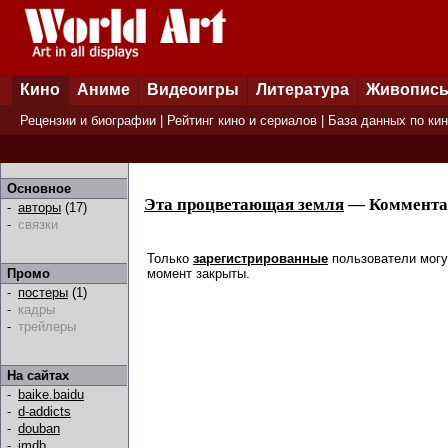
Кино
Аниме
Видеоигры
Литература
Живопис
Рецензии и биографии
|
Рейтинг кино и сериалов
|
База данных по ки
Основное
Эта процветающая земля
— Коммента
-
авторы
(17)
-
связки
Только
зарегистрированные
пользователи могу
момент закрыты.
Промо
-
постеры
(1)
-
кадры
-
трейлеры
На сайтах
-
baike.baidu
-
d-addicts
-
douban
-
imdb