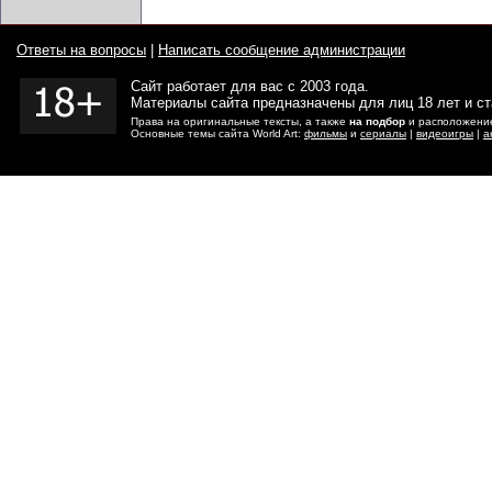
Ответы на вопросы
|
Написать сообщение администрации
Сайт работает для вас с 2003 года.
Материалы сайта предназначены для лиц 18 лет и с
Права на оригинальные тексты, а также
на подбор
и расположение
Основные темы сайта World Art:
фильмы
и
сериалы
|
видеоигры
|
а