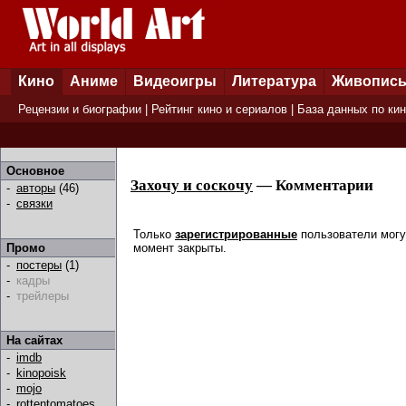
Кино
Аниме
Видеоигры
Литература
Живопис
Рецензии и биографии
|
Рейтинг кино и сериалов
|
База данных по ки
Основное
Захочу и соскочу
— Комментарии
-
авторы
(46)
-
связки
Только
зарегистрированные
пользователи могу
момент закрыты.
Промо
-
постеры
(1)
-
кадры
-
трейлеры
На сайтах
-
imdb
-
kinopoisk
-
mojo
-
rottentomatoes