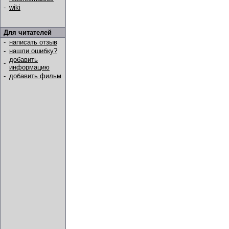
-
wiki
Для читателей
-
написать отзыв
-
нашли ошибку?
добавить
-
информацию
-
добавить фильм