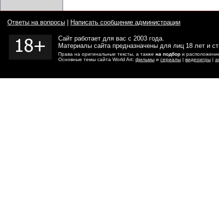
Ответы на вопросы
|
Написать сообщение администрации
Сайт работает для вас с 2003 года.
Материалы сайта предназначены для лиц 18 лет и с
Права на оригинальные тексты, а также
на подбор
и расположение
Основные темы сайта World Art:
фильмы
и
сериалы
|
видеоигры
|
а