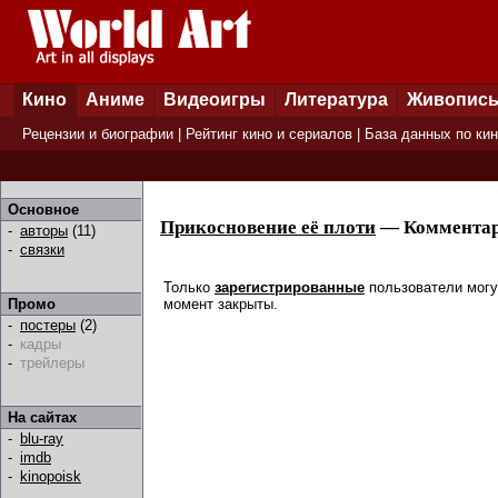
Кино
Аниме
Видеоигры
Литература
Живопис
Рецензии и биографии
|
Рейтинг кино и сериалов
|
База данных по ки
Основное
Прикосновение её плоти
— Коммента
-
авторы
(11)
-
связки
Только
зарегистрированные
пользователи могу
момент закрыты.
Промо
-
постеры
(2)
-
кадры
-
трейлеры
На сайтах
-
blu-ray
-
imdb
-
kinopoisk