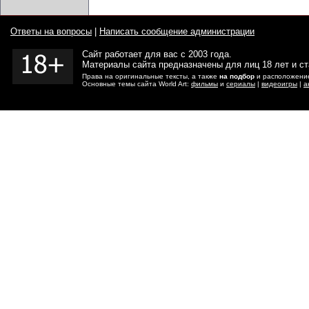
Ответы на вопросы
|
Написать сообщение администрации
Сайт работает для вас с 2003 года.
Материалы сайта предназначены для лиц 18 лет и с
Права на оригинальные тексты, а также
на подбор
и расположение
Основные темы сайта World Art:
фильмы
и
сериалы
|
видеоигры
|
а