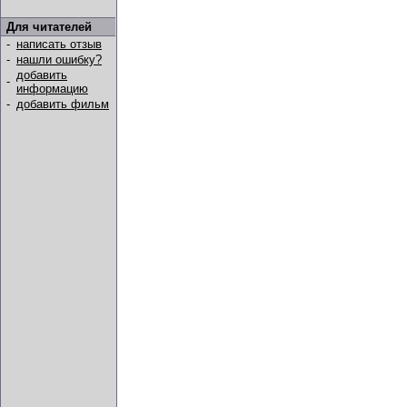
Для читателей
-
написать отзыв
-
нашли ошибку?
добавить
-
информацию
-
добавить фильм