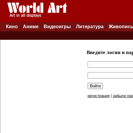
Кино
Аниме
Видеоигры
Литература
Живопис
Введите логин и па
регистрация
|
забыли пар