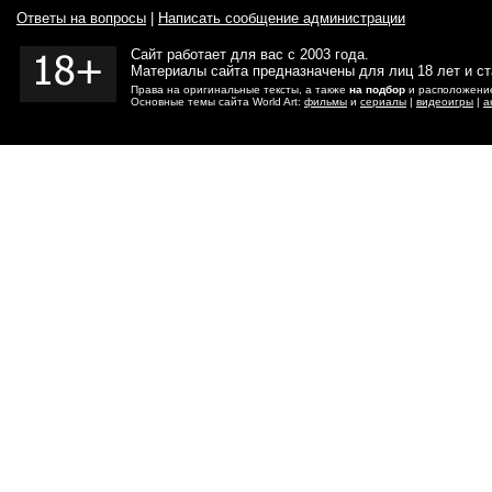
Ответы на вопросы
|
Написать сообщение администрации
Сайт работает для вас с 2003 года.
Материалы сайта предназначены для лиц 18 лет и с
Права на оригинальные тексты, а также
на подбор
и расположение
Основные темы сайта World Art:
фильмы
и
сериалы
|
видеоигры
|
а