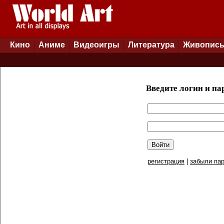
Кино
Аниме
Видеоигры
Литература
Живопис
Введите логин и па
регистрация
|
забыли пар