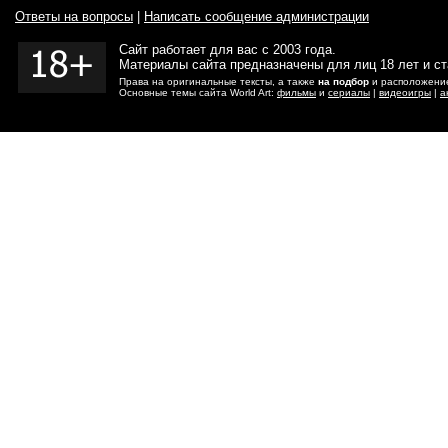
Ответы на вопросы
|
Написать сообщение администрации
Сайт работает для вас с 2003 года.
Материалы сайта предназначены для лиц 18 лет и с
Права на оригинальные тексты, а также
на подбор
и расположение
Основные темы сайта World Art:
фильмы
и
сериалы
|
видеоигры
|
а