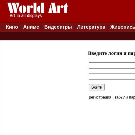
Кино
Аниме
Видеоигры
Литература
Живопис
Введите логин и па
регистрация
|
забыли пар