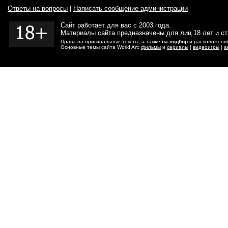
Ответы на вопросы
|
Написать сообщение администрации
Сайт работает для вас с 2003 года.
Материалы сайта предназначены для лиц 18 лет и с
Права на оригинальные тексты, а также
на подбор
и расположение
Основные темы сайта World Art:
фильмы
и
сериалы
|
видеоигры
|
а