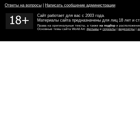
Ответы на вопросы
|
Написать сообщение администрации
Сайт работает для вас с 2003 года.
Материалы сайта предназначены для лиц 18 лет и с
Права на оригинальные тексты, а также
на подбор
и расположение
Основные темы сайта World Art:
фильмы
и
сериалы
|
видеоигры
|
а