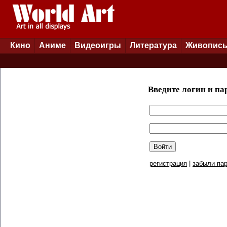
Кино
Аниме
Видеоигры
Литература
Живопис
Введите логин и па
регистрация
|
забыли пар