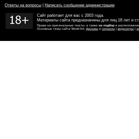
Ответы на вопросы
|
Написать сообщение администрации
Сайт работает для вас с 2003 года.
Материалы сайта предназначены для лиц 18 лет и с
Права на оригинальные тексты, а также
на подбор
и расположение
Основные темы сайта World Art:
фильмы
и
сериалы
|
видеоигры
|
а