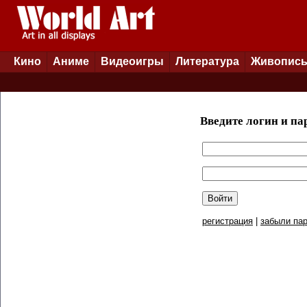
Кино
Аниме
Видеоигры
Литература
Живопис
Введите логин и па
регистрация
|
забыли пар