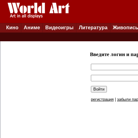
Кино
Аниме
Видеоигры
Литература
Живопис
Введите логин и па
регистрация
|
забыли пар