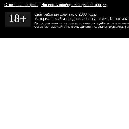
Ответы на вопросы
|
Написать сообщение администрации
Сайт работает для вас с 2003 года.
Материалы сайта предназначены для лиц 18 лет и с
Права на оригинальные тексты, а также
на подбор
и расположение
Основные темы сайта World Art:
фильмы
и
сериалы
|
видеоигры
|
а