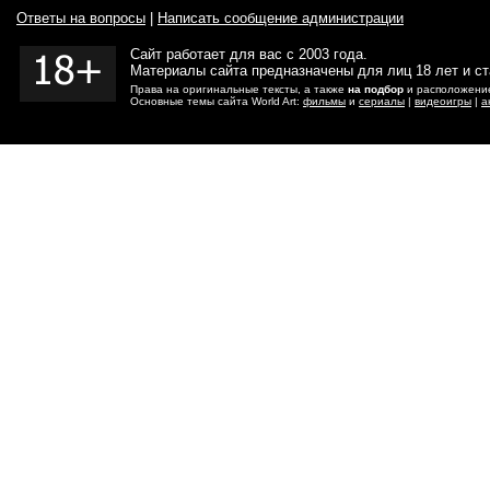
Ответы на вопросы
|
Написать сообщение администрации
Сайт работает для вас с 2003 года.
Материалы сайта предназначены для лиц 18 лет и с
Права на оригинальные тексты, а также
на подбор
и расположение
Основные темы сайта World Art:
фильмы
и
сериалы
|
видеоигры
|
а