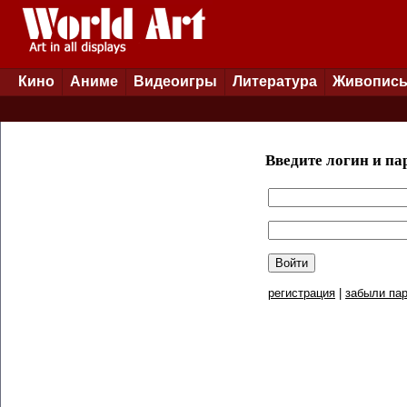
Кино
Аниме
Видеоигры
Литература
Живопис
Введите логин и па
регистрация
|
забыли пар