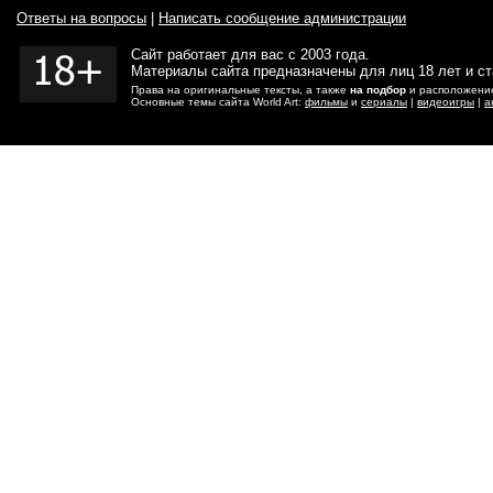
Ответы на вопросы
|
Написать сообщение администрации
Сайт работает для вас с 2003 года.
Материалы сайта предназначены для лиц 18 лет и с
Права на оригинальные тексты, а также
на подбор
и расположение
Основные темы сайта World Art:
фильмы
и
сериалы
|
видеоигры
|
а