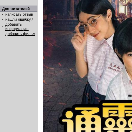
Для читателей
-
написать отзыв
-
нашли ошибку?
добавить
-
информацию
-
добавить фильм