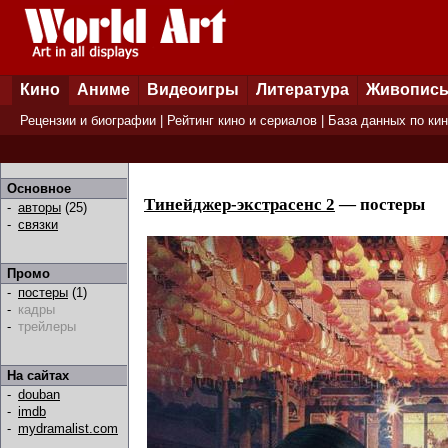
Кино
Аниме
Видеоигры
Литература
Живопис
Рецензии и биографии
|
Рейтинг кино и сериалов
|
База данных по ки
Основное
Тинейджер-экстрасенс 2
— постеры
-
авторы
(25)
-
связки
Промо
-
постеры
(1)
-
кадры
-
трейлеры
На сайтах
-
douban
-
imdb
-
mydramalist.com