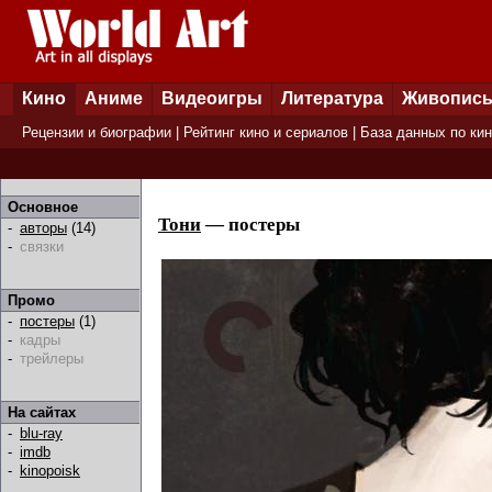
Кино
Аниме
Видеоигры
Литература
Живопис
Рецензии и биографии
|
Рейтинг кино и сериалов
|
База данных по ки
Основное
Тони
— постеры
-
авторы
(14)
-
связки
Промо
-
постеры
(1)
-
кадры
-
трейлеры
На сайтах
-
blu-ray
-
imdb
-
kinopoisk