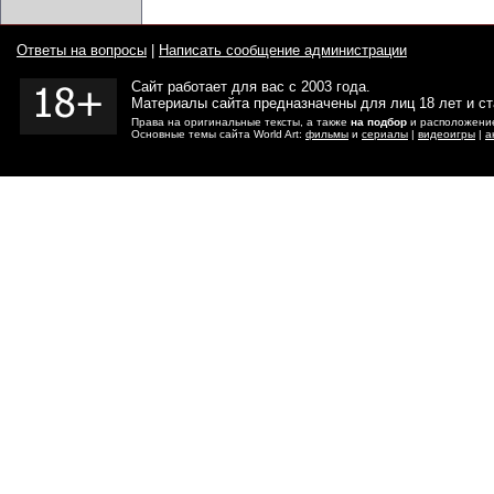
Ответы на вопросы
|
Написать сообщение администрации
Сайт работает для вас с 2003 года.
Материалы сайта предназначены для лиц 18 лет и с
Права на оригинальные тексты, а также
на подбор
и расположение
Основные темы сайта World Art:
фильмы
и
сериалы
|
видеоигры
|
а