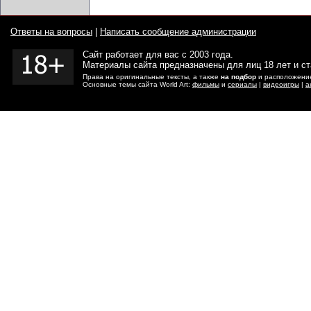
Ответы на вопросы
|
Написать сообщение администрации
Сайт работает для вас с 2003 года.
Материалы сайта предназначены для лиц 18 лет и с
Права на оригинальные тексты, а также
на подбор
и расположение
Основные темы сайта World Art:
фильмы
и
сериалы
|
видеоигры
|
а