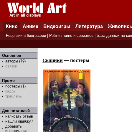
Кино
Аниме
Видеоигры
Литература
Живопис
Рецензии и биографии
|
Рейтинг кино и сериалов
|
База данных по ки
Основное
Сыщики
— постеры
-
авторы
(79)
-
связки
Промо
-
постеры
(1)
-
кадры
-
трейлеры
Для читателей
-
написать отзыв
-
нашли ошибку?
добавить
-
информацию