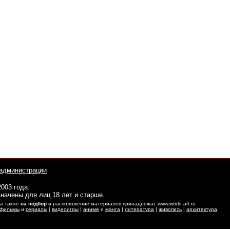
администрации
2003 года.
начены для лиц 18 лет и старше.
 а также
на подбор
и расположение материалов принадлежат www.world-art.ru
фильмы
и
сериалы
|
видеоигры
|
аниме
и
манга
|
литература
|
живопись
|
архитектура