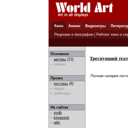
Кино
Аниме
Видеоигры
Литерату
Рецензии и биографии
|
Рейтинг кино и се
Основное
Треснувший теа
-
авторы
(23)
-
связки
Полная галерея пост
Промо
-
постеры
(8)
-
кадры
-
трейлеры
На сайтах
-
imdb
-
kinopoisk
-
wiki