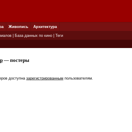
ра
Живопись
Архитектура
риалов
|
База данных по кино
|
Теги
тр
— постеры
еров доступна
зарегистрированным
пользователям.