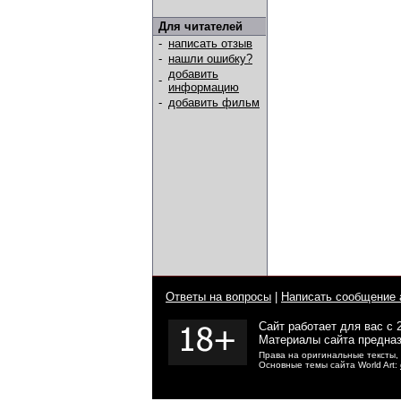
Для читателей
-
написать отзыв
-
нашли ошибку?
добавить
-
информацию
-
добавить фильм
Ответы на вопросы
|
Написать сообщение 
Сайт работает для вас с 
Материалы сайта предназ
Права на оригинальные тексты,
Основные темы сайта World Art: