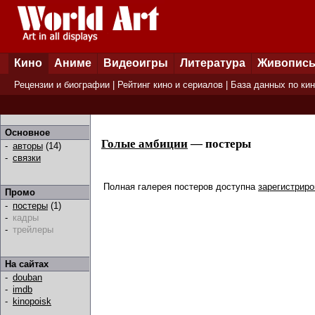
Кино
Аниме
Видеоигры
Литература
Живопис
Рецензии и биографии
|
Рейтинг кино и сериалов
|
База данных по ки
Основное
Голые амбиции
— постеры
-
авторы
(14)
-
связки
Полная галерея постеров доступна
зарегистрир
Промо
-
постеры
(1)
-
кадры
-
трейлеры
На сайтах
-
douban
-
imdb
-
kinopoisk