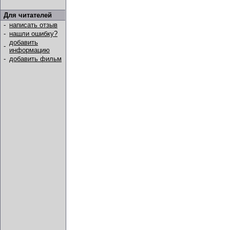
Для читателей
-
написать отзыв
-
нашли ошибку?
добавить
-
информацию
-
добавить фильм