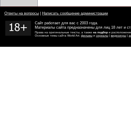
Ответы на вопросы
|
Написать сообщение администрации
Сайт работает для вас с 2003 года.
Материалы сайта предназначены для лиц 18 лет и с
Права на оригинальные тексты, а также
на подбор
и расположение
Основные темы сайта World Art:
фильмы
и
сериалы
|
видеоигры
|
а