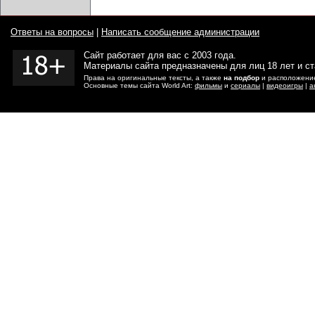
Ответы на вопросы
|
Написать сообщение администрации
Сайт работает для вас с 2003 года.
Материалы сайта предназначены для лиц 18 лет и с
Права на оригинальные тексты, а также
на подбор
и расположение
Основные темы сайта World Art:
фильмы
и
сериалы
|
видеоигры
|
а