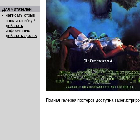
Для читателей
-
написать отзыв
-
нашли ошибку?
добавить
-
информацию
-
добавить фильм
Полная галерея постеров доступна
зарегистрир