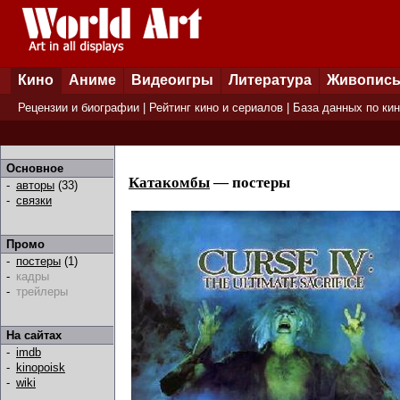
Кино
Аниме
Видеоигры
Литература
Живопис
Рецензии и биографии
|
Рейтинг кино и сериалов
|
База данных по ки
Основное
Катакомбы
— постеры
-
авторы
(33)
-
связки
Промо
-
постеры
(1)
-
кадры
-
трейлеры
На сайтах
-
imdb
-
kinopoisk
-
wiki