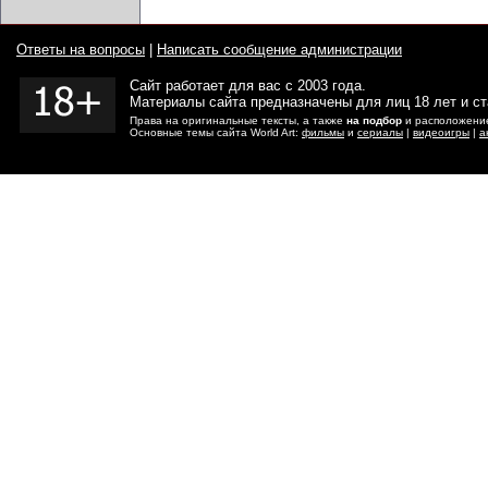
Ответы на вопросы
|
Написать сообщение администрации
Сайт работает для вас с 2003 года.
Материалы сайта предназначены для лиц 18 лет и с
Права на оригинальные тексты, а также
на подбор
и расположение
Основные темы сайта World Art:
фильмы
и
сериалы
|
видеоигры
|
а