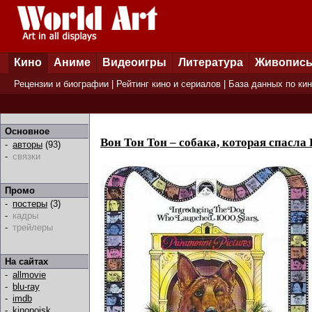
Кино
Аниме
Видеоигры
Литература
Живопис
Рецензии и биографии
|
Рейтинг кино и сериалов
|
База данных по ки
Основное
Вон Тон Тон – собака, которая спасла
-
авторы
(93)
-
связки
Промо
-
постеры
(3)
-
кадры
-
трейлеры
На сайтах
-
allmovie
-
blu-ray
-
imdb
-
kinopoisk