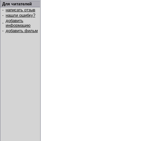
Для читателей
-
написать отзыв
-
нашли ошибку?
добавить
-
информацию
-
добавить фильм