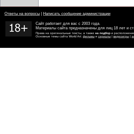
Ответы на вопросы
|
Написать сообщение администрации
Сайт работает для вас с 2003 года.
Материалы сайта предназначены для лиц 18 лет и с
Права на оригинальные тексты, а также
на подбор
и расположение
Основные темы сайта World Art:
фильмы
и
сериалы
|
видеоигры
|
а