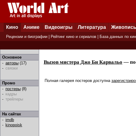
Кино
Аниме
Видеоигры
Литература
Живопис
Рецензии и биографии
|
Рейтинг кино и сериалов
|
База данных по ки
Основное
Вызов мистера Джо Би Карвальо
— по
-
авторы
(17)
-
связки
Полная галерея постеров доступна
зарегистрир
Промо
-
постеры
(8)
-
кадры
-
трейлеры
На сайтах
-
imdb
-
kinopoisk