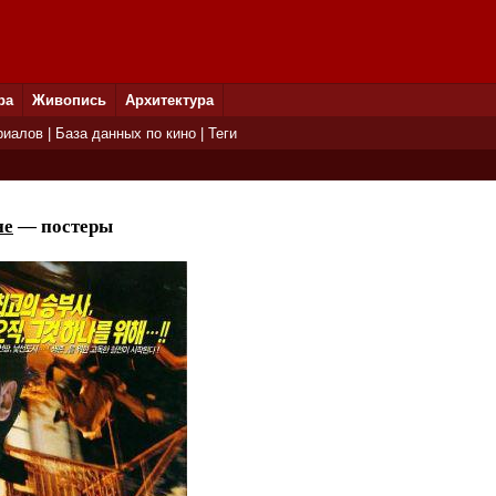
ра
Живопись
Архитектура
риалов
|
База данных по кино
|
Теги
не
— постеры