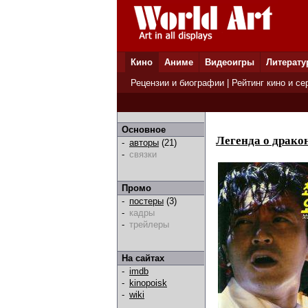
Кино
Аниме
Видеоигры
Литерату
Рецензии и биографии
|
Рейтинг кино и се
Основное
Легенда о драко
-
авторы
(21)
-
связки
Промо
-
постеры
(3)
-
кадры
-
трейлеры
На сайтах
-
imdb
-
kinopoisk
-
wiki