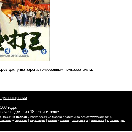
еров доступна
зарегистрированным
пользователям.
администрации
2003 года.
начены для лиц 18 лет и старше.
 а также
на подбор
и расположение материалов принадлежат www.world-art.ru
фильмы
и
сериалы
|
видеоигры
|
аниме
и
манга
|
литература
|
живопись
|
архитектура