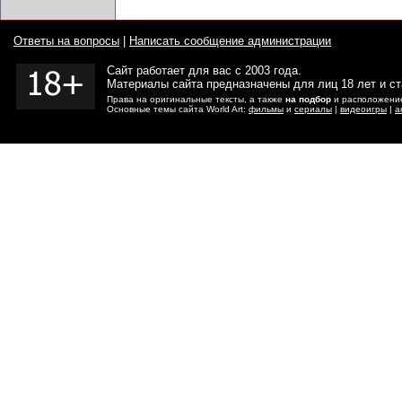
Ответы на вопросы
|
Написать сообщение администрации
Сайт работает для вас с 2003 года.
Материалы сайта предназначены для лиц 18 лет и с
Права на оригинальные тексты, а также
на подбор
и расположение
Основные темы сайта World Art:
фильмы
и
сериалы
|
видеоигры
|
а