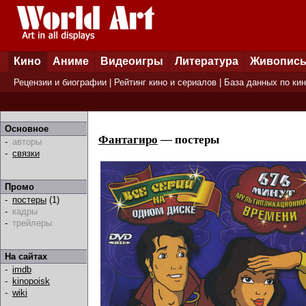
Кино
Аниме
Видеоигры
Литература
Живопис
Рецензии и биографии
|
Рейтинг кино и сериалов
|
База данных по ки
Основное
Фантагиро
— постеры
-
авторы
-
связки
Промо
-
постеры
(1)
-
кадры
-
трейлеры
На сайтах
-
imdb
-
kinopoisk
-
wiki