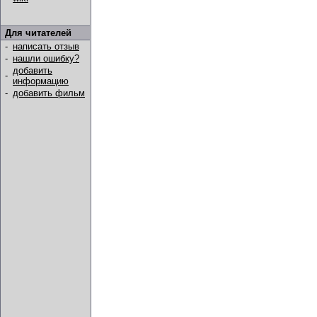
Для читателей
-
написать отзыв
-
нашли ошибку?
добавить
-
информацию
-
добавить фильм