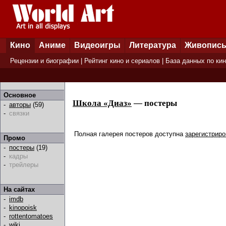
Кино
Аниме
Видеоигры
Литература
Живопис
Рецензии и биографии
|
Рейтинг кино и сериалов
|
База данных по ки
Основное
Школа «Диаз»
— постеры
-
авторы
(59)
-
связки
Полная галерея постеров доступна
зарегистрир
Промо
-
постеры
(19)
-
кадры
-
трейлеры
На сайтах
-
imdb
-
kinopoisk
-
rottentomatoes
-
wiki