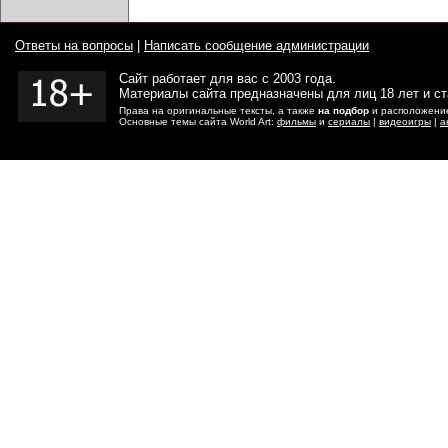
Ответы на вопросы
|
Написать сообщение администрации
Сайт работает для вас с 2003 года.
Материалы сайта предназначены для лиц 18 лет и с
Права на оригинальные тексты, а также
на подбор
и расположение
Основные темы сайта World Art:
фильмы
и
сериалы
|
видеоигры
|
а