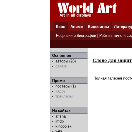
Кино
Аниме
Видеоигры
Литерату
Рецензии и биографии
|
Рейтинг кино и се
Основное
Слово для защи
-
авторы
(28)
-
связки
Полная галерея пост
Промо
-
постеры
(1)
-
кадры
-
трейлеры
На сайтах
-
afisha
-
imdb
-
kinopoisk
-
wiki