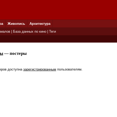
ра
Живопись
Архитектура
риалов
|
База данных по кино
|
Теги
ты
— постеры
еров доступна
зарегистрированным
пользователям.