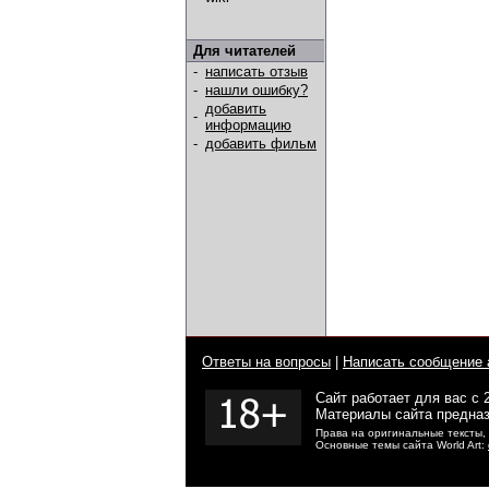
Для читателей
-
написать отзыв
-
нашли ошибку?
добавить
-
информацию
-
добавить фильм
Ответы на вопросы
|
Написать сообщение 
Сайт работает для вас с 
Материалы сайта предназ
Права на оригинальные тексты,
Основные темы сайта World Art: