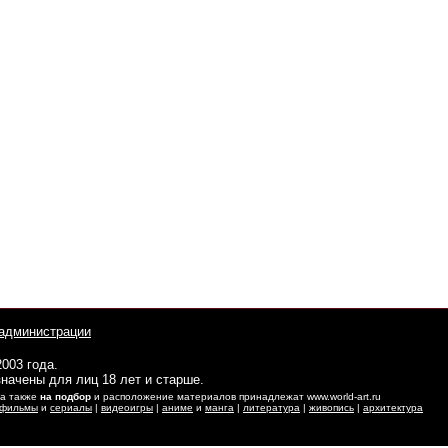
администрации
2003 года.
начены для лиц 18 лет и старше.
 а также
на подбор
и расположение материалов принадлежат www.world-art.ru
фильмы
и
сериалы
|
видеоигры
|
аниме
и
манга
|
литература
|
живопись
|
архитектура