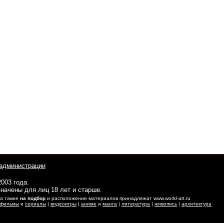
администрации
2003 года.
начены для лиц 18 лет и старше.
 а также
на подбор
и расположение материалов принадлежат www.world-art.ru
фильмы
и
сериалы
|
видеоигры
|
аниме
и
манга
|
литература
|
живопись
|
архитектура