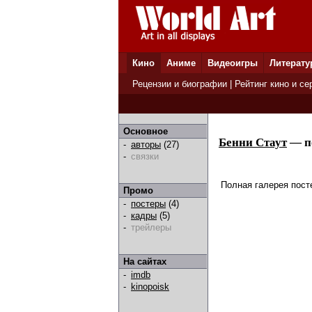
Кино
Аниме
Видеоигры
Литерату
Рецензии и биографии
|
Рейтинг кино и се
Основное
Бенни Стаут
— п
-
авторы
(27)
-
связки
Полная галерея пост
Промо
-
постеры
(4)
-
кадры
(5)
-
трейлеры
На сайтах
-
imdb
-
kinopoisk