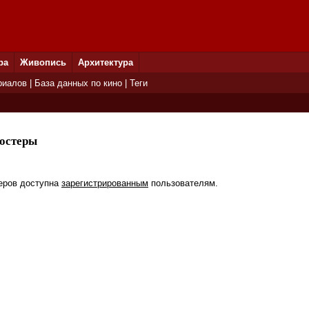
ра
Живопись
Архитектура
риалов
|
База данных по кино
|
Теги
остеры
еров доступна
зарегистрированным
пользователям.