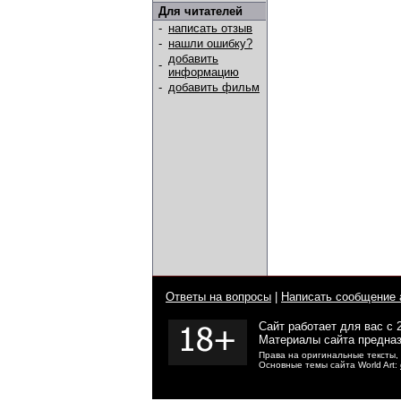
Для читателей
-
написать отзыв
-
нашли ошибку?
добавить
-
информацию
-
добавить фильм
Ответы на вопросы
|
Написать сообщение 
Сайт работает для вас с 
Материалы сайта предназ
Права на оригинальные тексты,
Основные темы сайта World Art: