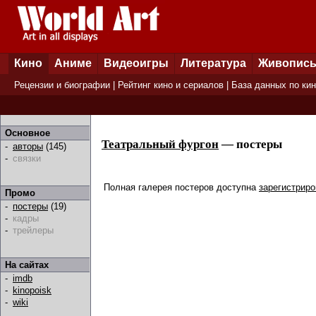
Кино
Аниме
Видеоигры
Литература
Живопис
Рецензии и биографии
|
Рейтинг кино и сериалов
|
База данных по ки
Основное
Театральный фургон
— постеры
-
авторы
(145)
-
связки
Полная галерея постеров доступна
зарегистрир
Промо
-
постеры
(19)
-
кадры
-
трейлеры
На сайтах
-
imdb
-
kinopoisk
-
wiki