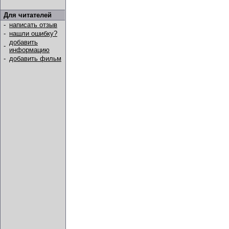
Для читателей
-
написать отзыв
-
нашли ошибку?
добавить
-
информацию
-
добавить фильм