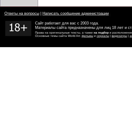
Ответы на вопросы
|
Написать сообщение администрации
Сайт работает для вас с 2003 года.
Материалы сайта предназначены для лиц 18 лет и с
Права на оригинальные тексты, а также
на подбор
и расположение
Основные темы сайта World Art:
фильмы
и
сериалы
|
видеоигры
|
а