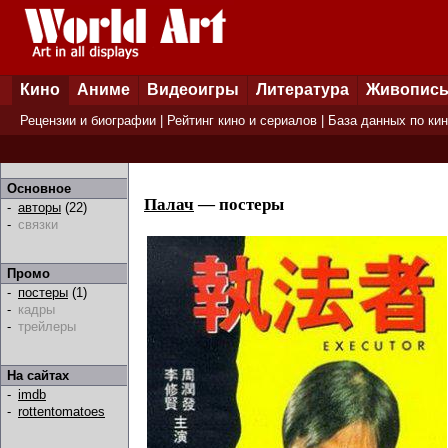
Кино
Аниме
Видеоигры
Литература
Живопис
Рецензии и биографии
|
Рейтинг кино и сериалов
|
База данных по ки
Основное
Палач
— постеры
-
авторы
(22)
-
связки
Промо
-
постеры
(1)
-
кадры
-
трейлеры
На сайтах
-
imdb
-
rottentomatoes