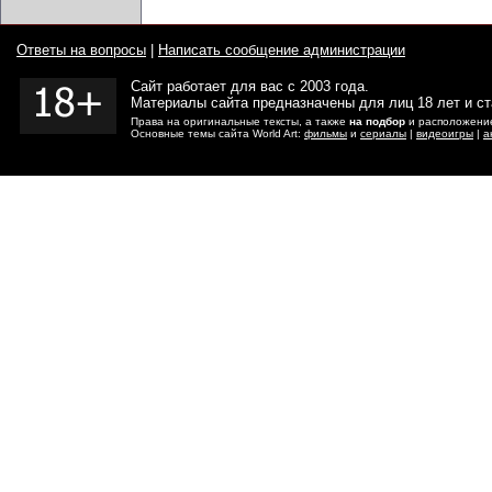
Ответы на вопросы
|
Написать сообщение администрации
Сайт работает для вас с 2003 года.
Материалы сайта предназначены для лиц 18 лет и с
Права на оригинальные тексты, а также
на подбор
и расположение
Основные темы сайта World Art:
фильмы
и
сериалы
|
видеоигры
|
а