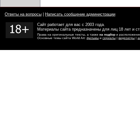
Ответы на вопросы
|
Написать сообщение администрации
Сайт работает для вас с 2003 года.
Материалы сайта предназначены для лиц 18 лет и с
Права на оригинальные тексты, а также
на подбор
и расположение
Основные темы сайта World Art:
фильмы
и
сериалы
|
видеоигры
|
а