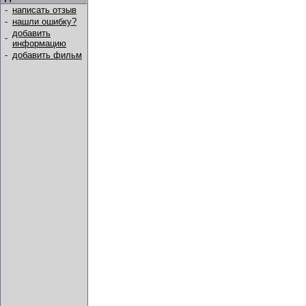
-
написать отзыв
-
нашли ошибку?
добавить
-
информацию
-
добавить фильм