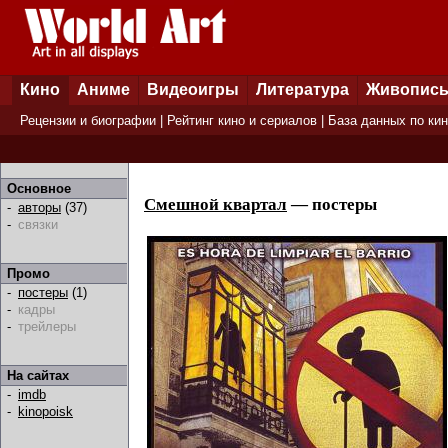
Кино
Аниме
Видеоигры
Литература
Живопис
Рецензии и биографии
|
Рейтинг кино и сериалов
|
База данных по ки
Основное
Смешной квартал
— постеры
-
авторы
(37)
-
связки
Промо
-
постеры
(1)
-
кадры
-
трейлеры
На сайтах
-
imdb
-
kinopoisk