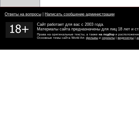
Ответы на вопросы
|
Написать сообщение администрации
Сайт работает для вас с 2003 года.
Материалы сайта предназначены для лиц 18 лет и с
Права на оригинальные тексты, а также
на подбор
и расположение
Основные темы сайта World Art:
фильмы
и
сериалы
|
видеоигры
|
а