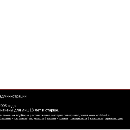
администрации
2003 года.
начены для лиц 18 лет и старше.
 а также
на подбор
и расположение материалов принадлежат www.world-art.ru
фильмы
и
сериалы
|
видеоигры
|
аниме
и
манга
|
литература
|
живопись
|
архитектура