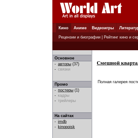
Кино
Аниме
Видеоигры
Литерату
Рецензии и биографии
|
Рейтинг кино и се
Основное
Смешной кварта
-
авторы
(37)
-
связки
Полная галерея пост
Промо
-
постеры
(1)
-
кадры
-
трейлеры
На сайтах
-
imdb
-
kinopoisk