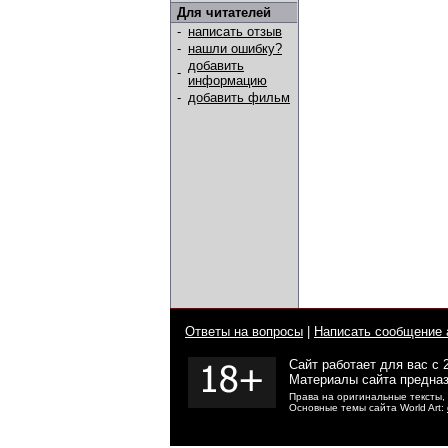
Для читателей
-
написать отзыв
-
нашли ошибку?
добавить
-
информацию
-
добавить фильм
Ответы на вопросы
|
Написать сообщение 
Сайт работает для вас с 
Материалы сайта предназ
Права на оригинальные тексты,
Основные темы сайта World Art: