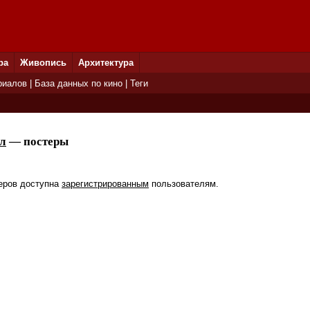
ра
Живопись
Архитектура
риалов
|
База данных по кино
|
Теги
л
— постеры
еров доступна
зарегистрированным
пользователям.