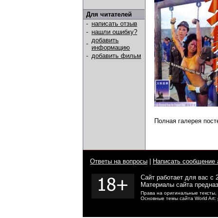
Для читателей
-
написать отзыв
-
нашли ошибку?
добавить
-
информацию
-
добавить фильм
Полная галерея пост
Ответы на вопросы
|
Написать сообщение 
Сайт работает для вас с 
Материалы сайта предназ
Права на оригинальные тексты,
Основные темы сайта World Art: