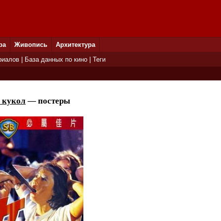
ра
Живопись
Архитектура
риалов
|
База данных по кино
|
Теги
 кукол
— постеры