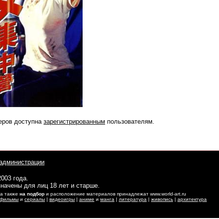
еров доступна
зарегистрированным
пользователям.
администрации
2003 года.
начены для лиц 18 лет и старше.
 а также
на подбор
и расположение материалов принадлежат www.world-art.ru
фильмы
и
сериалы
|
видеоигры
|
аниме
и
манга
|
литература
|
живопись
|
архитектура