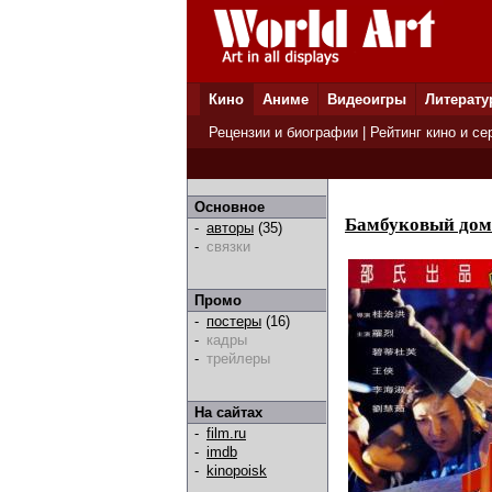
Кино
Аниме
Видеоигры
Литерату
Рецензии и биографии
|
Рейтинг кино и се
Основное
Бамбуковый дом
-
авторы
(35)
-
связки
Промо
-
постеры
(16)
-
кадры
-
трейлеры
На сайтах
-
film.ru
-
imdb
-
kinopoisk