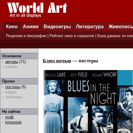
Кино
Аниме
Видеоигры
Литература
Живопис
Рецензии и биографии
|
Рейтинг кино и сериалов
|
База данных по ки
Основное
Блюз ночью
— постеры
-
авторы
(71)
-
связки
Промо
-
постеры
(5)
-
кадры
-
трейлеры
На сайтах
-
imdb
-
kinopoisk