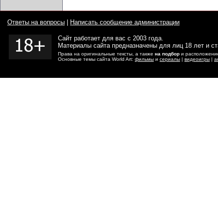
Ответы на вопросы
|
Написать сообщение администрации
Сайт работает для вас с 2003 года.
Материалы сайта предназначены для лиц 18 лет и с
Права на оригинальные тексты, а также
на подбор
и расположение
Основные темы сайта World Art:
фильмы
и
сериалы
|
видеоигры
|
а