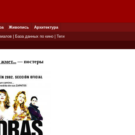
ра
Живопись
Архитектура
риалов
|
База данных по кино
|
Теги
жмет...
— постеры