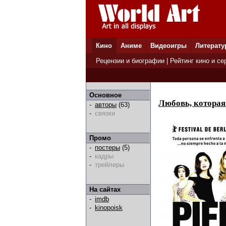
Кино
Аниме
Видеоигры
Литерату
Рецензии и биографии
|
Рейтинг кино и се
Основное
Любовь, которая 
-
авторы
(63)
-
связки
Промо
-
постеры
(5)
-
кадры
-
трейлеры
На сайтах
-
imdb
-
kinopoisk