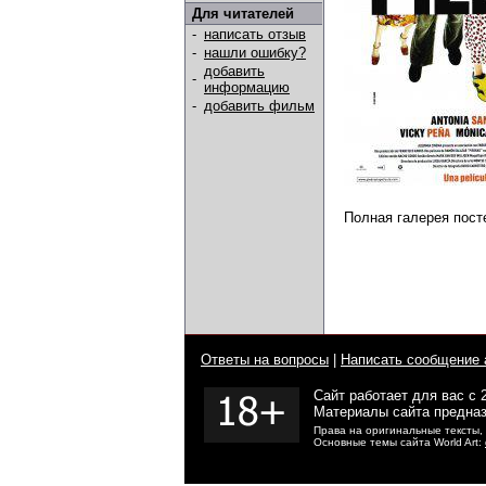
Для читателей
-
написать отзыв
-
нашли ошибку?
добавить
-
информацию
-
добавить фильм
Полная галерея пост
Ответы на вопросы
|
Написать сообщение 
Сайт работает для вас с 
Материалы сайта предназ
Права на оригинальные тексты,
Основные темы сайта World Art: