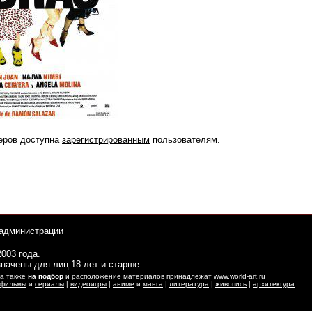
еров доступна
зарегистрированным
пользователям.
администрации
2003 года.
начены для лиц 18 лет и старше.
 а также
на подбор
и расположение материалов принадлежат www.world-art.ru
фильмы
и
сериалы
|
видеоигры
|
аниме
и
манга
|
литература
|
живопись
|
архитектура