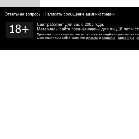
Ответы на вопросы
|
Написать сообщение администрации
Сайт работает для вас с 2003 года.
Материалы сайта предназначены для лиц 18 лет и с
Права на оригинальные тексты, а также
на подбор
и расположение
Основные темы сайта World Art:
фильмы
и
сериалы
|
видеоигры
|
а