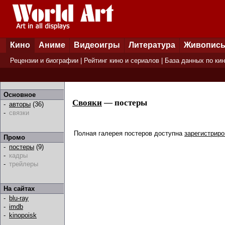
Кино
Аниме
Видеоигры
Литература
Живопис
Рецензии и биографии
|
Рейтинг кино и сериалов
|
База данных по ки
Основное
Свояки
— постеры
-
авторы
(36)
-
связки
Полная галерея постеров доступна
зарегистрир
Промо
-
постеры
(9)
-
кадры
-
трейлеры
На сайтах
-
blu-ray
-
imdb
-
kinopoisk