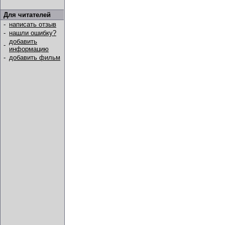
Для читателей
-
написать отзыв
-
нашли ошибку?
добавить
-
информацию
-
добавить фильм