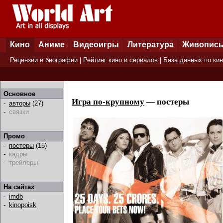
Кино
Аниме
Видеоигры
Литература
Живопис
Рецензии и биографии
|
Рейтинг кино и сериалов
|
База данных по ки
Основное
Игра по-крупному
— постеры
-
авторы
(27)
-
связки
Промо
-
постеры
(15)
-
кадры
-
трейлеры
На сайтах
-
imdb
-
kinopoisk