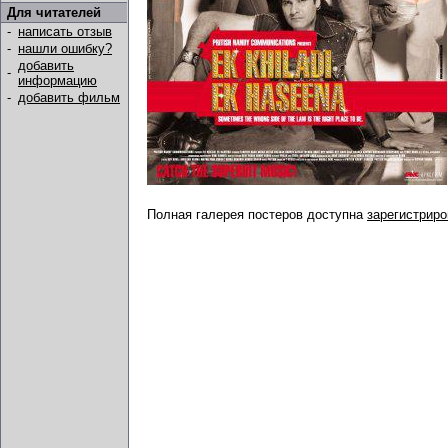
Для читателей
-
написать отзыв
-
нашли ошибку?
добавить
-
информацию
-
добавить фильм
Полная галерея постеров доступна
зарегистрир