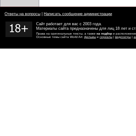
Ответы на вопросы
|
Написать сообщение администрации
Сайт работает для вас с 2003 года.
Материалы сайта предназначены для лиц 18 лет и с
Права на оригинальные тексты, а также
на подбор
и расположение
Основные темы сайта World Art:
фильмы
и
сериалы
|
видеоигры
|
а