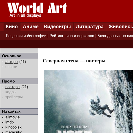
Кино
Аниме
Видеоигры
Литература
Живопис
Рецензии и биографии
|
Рейтинг кино и сериалов
|
База данных по ки
Основное
Северная стена
— постеры
-
авторы
(41)
-
связки
Промо
-
постеры
(21)
-
кадры
-
трейлеры
На сайтах
-
allmovie
-
imdb
-
kinopoisk
-
metacritic