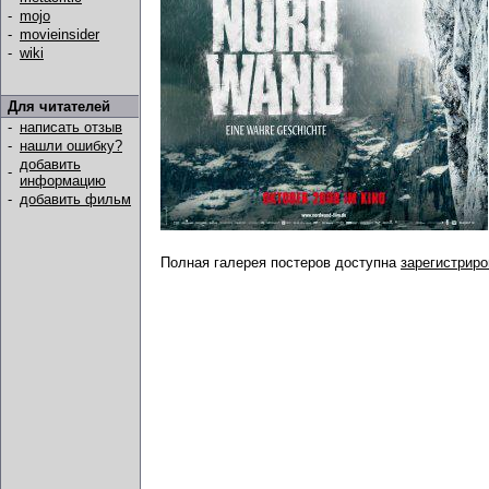
-
mojo
-
movieinsider
-
wiki
Для читателей
-
написать отзыв
-
нашли ошибку?
добавить
-
информацию
-
добавить фильм
Полная галерея постеров доступна
зарегистрир