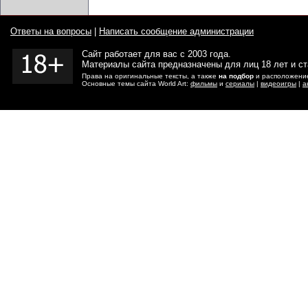
Ответы на вопросы
|
Написать сообщение администрации
Сайт работает для вас с 2003 года.
Материалы сайта предназначены для лиц 18 лет и с
Права на оригинальные тексты, а также
на подбор
и расположение
Основные темы сайта World Art:
фильмы
и
сериалы
|
видеоигры
|
а