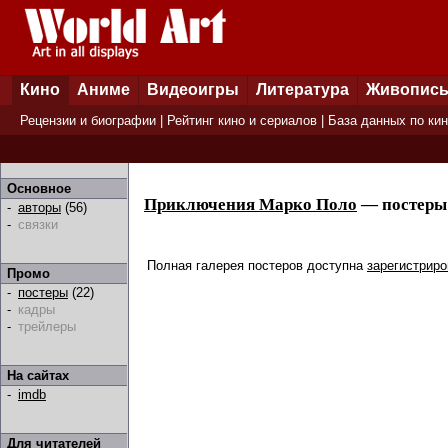
Кино
Аниме
Видеоигры
Литература
Живопис
Рецензии и биографии
|
Рейтинг кино и сериалов
|
База данных по ки
Основное
Приключения Марко Поло
— постеры
-
авторы
(56)
-
связки
Полная галерея постеров доступна
зарегистрир
Промо
-
постеры
(22)
-
кадры
-
трейлеры
На сайтах
-
imdb
Для читателей