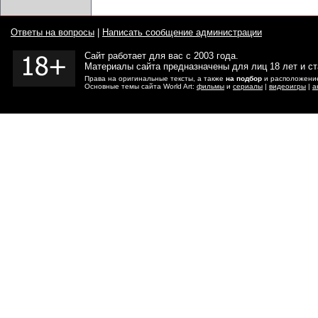
Ответы на вопросы
|
Написать сообщение администрации
Сайт работает для вас с 2003 года.
Материалы сайта предназначены для лиц 18 лет и с
Права на оригинальные тексты, а также
на подбор
и расположение
Основные темы сайта World Art:
фильмы
и
сериалы
|
видеоигры
|
а