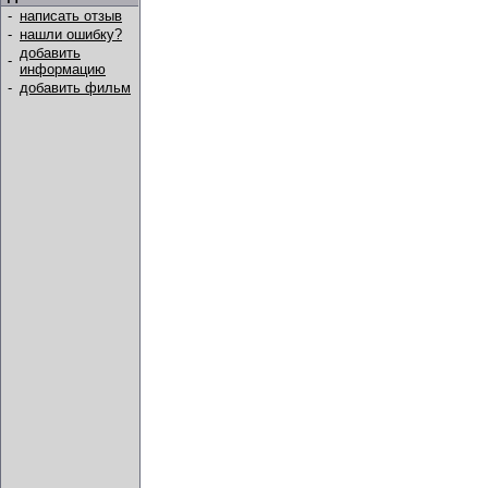
-
написать отзыв
-
нашли ошибку?
добавить
-
информацию
-
добавить фильм