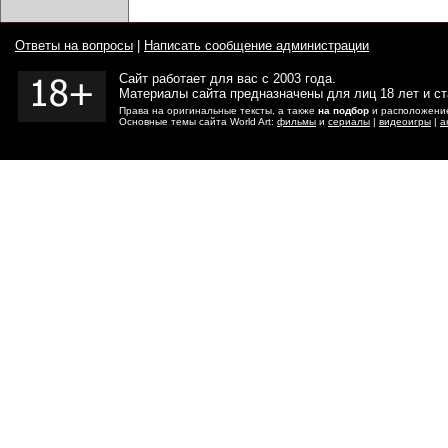
Ответы на вопросы
|
Написать сообщение администрации
Сайт работает для вас с 2003 года.
Материалы сайта предназначены для лиц 18 лет и с
Права на оригинальные тексты, а также
на подбор
и расположение
Основные темы сайта World Art:
фильмы
и
сериалы
|
видеоигры
|
а