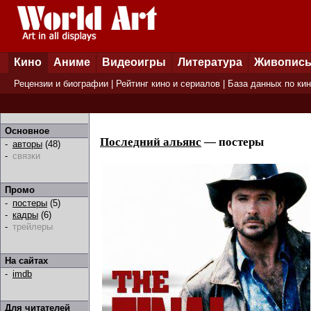
Кино
Аниме
Видеоигры
Литература
Живопис
Рецензии и биографии
|
Рейтинг кино и сериалов
|
База данных по ки
Основное
Последний альянс
— постеры
-
авторы
(48)
-
связки
Промо
-
постеры
(5)
-
кадры
(6)
-
трейлеры
На сайтах
-
imdb
Для читателей