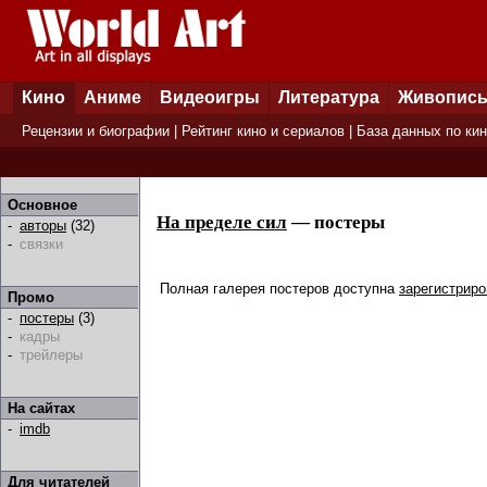
Кино
Аниме
Видеоигры
Литература
Живопис
Рецензии и биографии
|
Рейтинг кино и сериалов
|
База данных по ки
Основное
На пределе сил
— постеры
-
авторы
(32)
-
связки
Полная галерея постеров доступна
зарегистрир
Промо
-
постеры
(3)
-
кадры
-
трейлеры
На сайтах
-
imdb
Для читателей