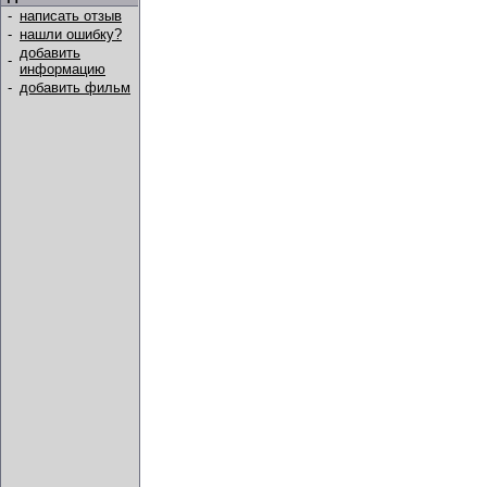
-
написать отзыв
-
нашли ошибку?
добавить
-
информацию
-
добавить фильм