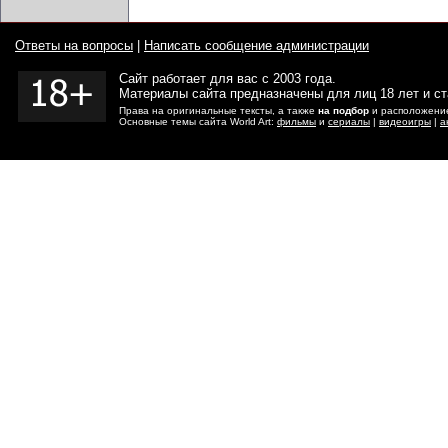
Ответы на вопросы
|
Написать сообщение администрации
Сайт работает для вас с 2003 года.
Материалы сайта предназначены для лиц 18 лет и с
Права на оригинальные тексты, а также
на подбор
и расположение
Основные темы сайта World Art:
фильмы
и
сериалы
|
видеоигры
|
а