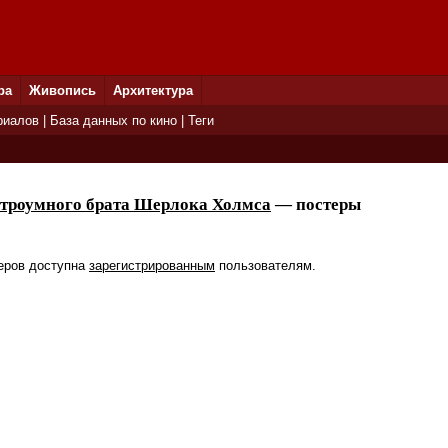
ра
Живопись
Архитектура
риалов
|
База данных по кино
|
Теги
троумного брата Шерлока Холмса
— постеры
еров доступна
зарегистрированным
пользователям.