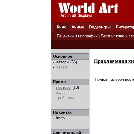
Кино
Аниме
Видеоигры
Литерату
Рецензии и биографии
|
Рейтинг кино и се
Основное
Приключения хи
-
авторы
(36)
-
связки
Полная галерея пост
Промо
-
постеры
(10)
-
кадры
-
трейлеры
На сайтах
-
imdb
Для читателей