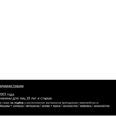
администрации
2003 года.
начены для лиц 18 лет и старше.
 а также
на подбор
и расположение материалов принадлежат www.world-art.ru
фильмы
и
сериалы
|
видеоигры
|
аниме
и
манга
|
литература
|
живопись
|
архитектура